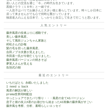
若い人との交流を通じ「今」の時代を生きています。
黒猫クララ（１８年）と一緒です。
一人息子はパリでお嫁さんと大きい猫と暮らしています。時々しか日本に
戻って来ませんがでも心で何時も繋がっています。
独居老人のふえる日本で、しっかりと自立して生きて行こうと思います。
人気エントリー
藤井風君の役者ぶりに感動です。
美しい藤井風君。
そして風吹ジュンちゃん家族と
村松さんの訃報
髪の毛を切った藤井風君。
合田ノブヨ夫妻が見えました。
市田喜一氏が今朝亡くなりました。
藤井風君バージョンの焼きそば
夢実人さんが見える
告別式の朝
最近のエントリー
いちだぱとら 永眠いたしました
I need u back
風君の解説が嬉しい
prema世界同時配信
やっとシェアできたパリ祭り・・・風君の全てAIバージョン
息子と彼の友人K君のお遊びから始まったAI画像の藤井風がすごい
藤井風を考察、分析、素晴らしいエッセイ