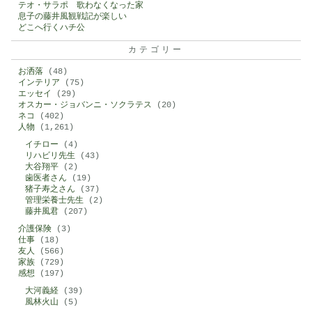
テオ・サラポ 歌わなくなった家
息子の藤井風観戦記が楽しい
どこへ行くハチ公
カテゴリー
お洒落
(48)
インテリア
(75)
エッセイ
(29)
オスカー・ジョバンニ・ソクラテス
(20)
ネコ
(402)
人物
(1,261)
イチロー
(4)
リハビリ先生
(43)
大谷翔平
(2)
歯医者さん
(19)
猪子寿之さん
(37)
管理栄養士先生
(2)
藤井風君
(207)
介護保険
(3)
仕事
(18)
友人
(566)
家族
(729)
感想
(197)
大河義経
(39)
風林火山
(5)