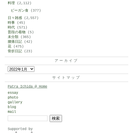
料理
(2,112)
ビーガン食
(377)
日々雑感
(2,557)
時事
(45)
時代
(571)
普段の着物
(5)
未分類
(365)
腰痛日記
(42)
花
(475)
骨折日記
(23)
アーカイブ
ア
ー
サイトマップ
カ
Patra Ichida @ Home
イ
essay
photo
ブ
gallery
blog
mail
検
索:
Supported by