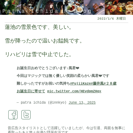
Patra Ichida @ Blog
2022/1/6 木曜日
蓮池の雪景色です、美しい。
雪が降ったので温いお饂飩です。
リハビリは雪で中止でした。
お誕生日おめでとうございます♪風君❤️
今回はマジックでは無く優しい笑顔の柔らかい風君❤️です
難しかったですがお祝いの気持ち
#FujiiKaze
#藤井風
#２８歳
引退したスタイリストの隠居ブログ
お誕生日に寄せて
pic.twitter.com/HEvdpmZHqx
— patra ichida (@innkyo)
June 13, 2025
昔広告スタイリストとして活躍していましたが、今は引退、両親を無事に
看取ったあと悠々自適な隠居生活です。