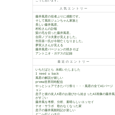
こうと思います。
人気エントリー
藤井風君の役者ぶりに感動です。
そして風吹ジュンちゃん家族と
美しい藤井風君。
村松さんの訃報
髪の毛を切った藤井風君。
合田ノブヨ夫妻が見えました。
市田喜一氏が今朝亡くなりました。
夢実人さんが見える
藤井風君バージョンの焼きそば
アントニオ・ガデスの記録
最近のエントリー
いちだぱとら 永眠いたしました
I need u back
風君の解説が嬉しい
prema世界同時配信
やっとシェアできたパリ祭り・・・風君の全てAIバージ
ョン
息子と彼の友人K君のお遊びから始まったAI画像の藤井風
がすごい
藤井風を考察、分析、素晴らしいエッセイ
テオ・サラポ 歌わなくなった家
息子の藤井風観戦記が楽しい
どこへ行くハチ公