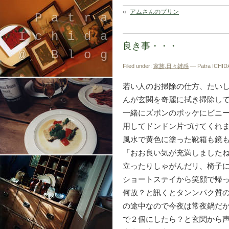
«
アムさんのプリン
Patra
Ichida
良き事・・・
@ Blog
Filed under:
家族
,
日々雑感
— Patra ICHIDA
若い人のお掃除の仕方、たい
んが玄関を奇麗に拭き掃除し
一緒にズボンのポッケにビニ
用してドンドン片づけてくれ
風水で黄色に塗った靴箱も鏡
引退したスタイリストの隠居ブログ
「おお良い気が充満しました
立ったりしゃがんだリ、椅子
ショートステイから笑顔で帰
何故？と訊くとタンンパク質
の途中なので今夜は常夜鍋だ
で２個にしたら？と玄関から声