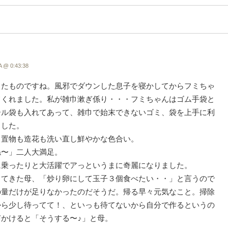
 @ 0:43:38
したものですね。風邪でダウンした息子を寝かしてからフミちゃ
てくれました。私が雑巾漱ぎ係り・・・フミちゃんはゴム手袋と
ール袋も入れてあって、雑巾で始末できないゴミ、袋を上手に利
ました。
も置物も造花も洗い直し鮮やかな色合い。
ね〜」二人大満足。
に乗ったりと大活躍でアっというまに奇麗になりました。
ってきた母、「炒り卵にして玉子３個食べたい・・」と言うので
の量だけが足りなかったのだそうだ。帰る早々元気なこと。掃除
から少し待ってて！、といっも待てないから自分で作るというの
かけると「そうする〜♪」と母。