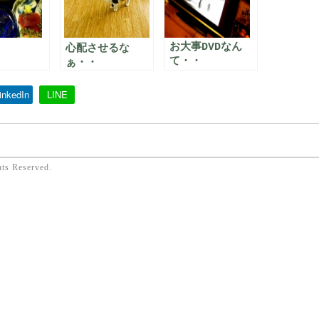
お大事DVDなん
心配させるな
て・・
ぁ・・
inkedIn
LINE
hts Reserved.