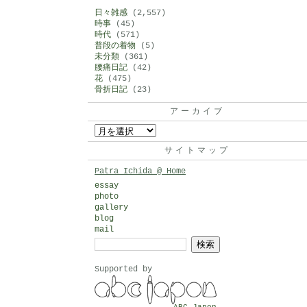
日々雑感
(2,557)
時事
(45)
時代
(571)
普段の着物
(5)
未分類
(361)
腰痛日記
(42)
花
(475)
骨折日記
(23)
アーカイブ
ア
ー
サイトマップ
カ
Patra Ichida @ Home
イ
essay
photo
ブ
gallery
blog
mail
検
索:
Supported by