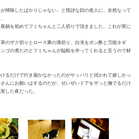
。
んが掃除したばかりじゃない」と怪訝な顔の老人に、全然なって
ち。
常夜鍋を初めてフミちゃんと二人切りで頂きました。これが実に
ン草のザク切りとロース豚の薄切り、白滝をポン酢と万能ネギ
リンゴの煮たのとフミちゃんが饂飩を作ってくれると言うので材
かけるだけで行き届かなかったのがサッパリと拭かれて嬉しかっ
ーさんにお願いはするのだが、せいぜいドアをザっと撫でるだけ
充実した夜だった。