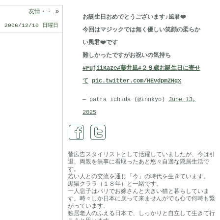
友情・・
»
お誕生日おめでとうございます♪風君❤️
2006/12/10 日曜日
今回はマジックでは無く優しい笑顔の柔らか
い風君❤️です
難しかったですがお祝いの気持ち
#FujiiKaze
#藤井風
#２８歳お誕生日に寄せ
て
pic.twitter.com/HEvdpmZHqx
— patra ichida (@innkyo)
June 13,
2025
昔広告スタイリストとして活躍していましたが、今は引
退、両親を無事に看取ったあと悠々自適な隠居生活で
す。
若い人との交流を通じ「今」の時代を生きています。
黒猫クララ（１８年）と一緒です。
一人息子はパリでお嫁さんと大きい猫と暮らしていま
す。時々しか日本に戻って来ませんがでも心で何時も繋
がっています。
独居老人のふえる日本で、しっかりと自立して生きて行