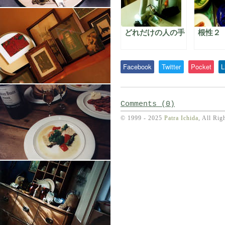
どれだけの人の手
根性２
Facebook
Twitter
Pocket
L
Comments (0)
© 1999 - 2025
Patra Ichida
, All Rig