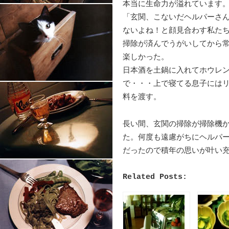
本当に生命力が溢れています
「玄関、こないだヘルパーさ
ないよね！と顔見合わす私た
掃除が済んでうがいしてから
楽しかった。
日本酒を土鍋に入れてホウレ
で・・・上で寝てる息子には
料を渡す。
長い間、玄関の掃除が掃除機
た。何度も遠慮がちにヘルパ
だったので積年の思いが叶い
Related Posts: