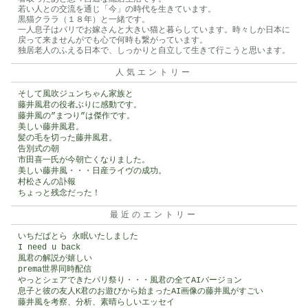
若い人との交流を通じ「今」の時代を生きています。
黒猫クララ（１８年）と一緒です。
一人息子はパリでお嫁さんと大きい猫と暮らしています。時々しか日本に
戻って来ませんがでも心で何時も繋がっています。
独居老人のふえる日本で、しっかりと自立して生きて行こうと思います。
人気エントリー
そして風吹ジュンちゃん家族と
藤井風君の役者ぶりに感動です。
藤井風の”まつり”は傑作です。
美しい藤井風君。
髪の毛を切った藤井風君。
告別式の朝
市田喜一氏が今朝亡くなりました。
美しい藤井風・・・日産ライヴの成功。
村松さんの訃報
ちょっと残念だった！
最近のエントリー
いちだぱとら 永眠いたしました
I need u back
風君の解説が嬉しい
prema世界同時配信
やっとシェアできたパリ祭り・・・風君の全てAIバージョン
息子と彼の友人K君のお遊びから始まったAI画像の藤井風がすごい
藤井風を考察、分析、素晴らしいエッセイ