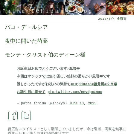
Patra Ichida @ Blog
2018/5/4 金曜日
パコ・デ・ルシア
夜中に開いた芍薬
モンテ・クリスト伯のディーン様
お誕生日おめでとうございます♪風君❤️
今回はマジックでは無く優しい笑顔の柔らかい風君❤️です
難しかったですがお祝いの気持ち
#FujiiKaze
#藤井風
#２８歳
引退したスタイリストの隠居ブログ
お誕生日に寄せて
pic.twitter.com/HEvdpmZHqx
— patra ichida (@innkyo)
June 13, 2025
昔広告スタイリストとして活躍していましたが、今は引退、両親を無事に
看取ったあと悠々自適な隠居生活です。