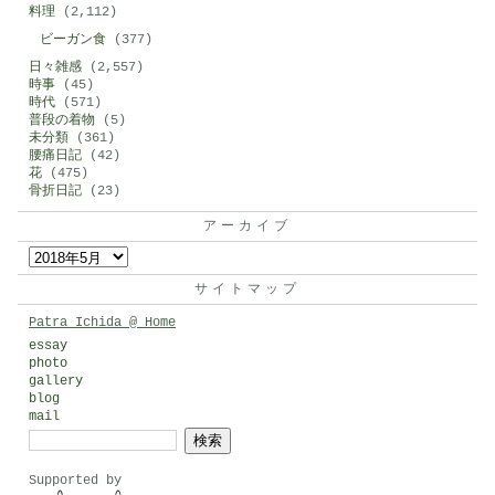
料理
(2,112)
ビーガン食
(377)
日々雑感
(2,557)
時事
(45)
時代
(571)
普段の着物
(5)
未分類
(361)
腰痛日記
(42)
花
(475)
骨折日記
(23)
アーカイブ
ア
ー
サイトマップ
カ
Patra Ichida @ Home
イ
essay
photo
ブ
gallery
blog
mail
検
索:
Supported by