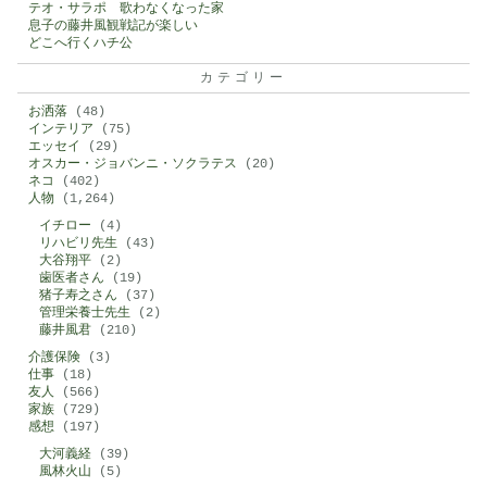
テオ・サラポ 歌わなくなった家
息子の藤井風観戦記が楽しい
どこへ行くハチ公
カテゴリー
お洒落
(48)
インテリア
(75)
エッセイ
(29)
オスカー・ジョバンニ・ソクラテス
(20)
ネコ
(402)
人物
(1,264)
イチロー
(4)
リハビリ先生
(43)
大谷翔平
(2)
歯医者さん
(19)
猪子寿之さん
(37)
管理栄養士先生
(2)
藤井風君
(210)
介護保険
(3)
仕事
(18)
友人
(566)
家族
(729)
感想
(197)
大河義経
(39)
風林火山
(5)