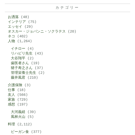
カテゴリー
お洒落
(48)
インテリア
(75)
エッセイ
(29)
オスカー・ジョバンニ・ソクラテス
(20)
ネコ
(402)
人物
(1,264)
イチロー
(4)
リハビリ先生
(43)
大谷翔平
(2)
歯医者さん
(19)
猪子寿之さん
(37)
管理栄養士先生
(2)
藤井風君
(210)
介護保険
(3)
仕事
(18)
友人
(566)
家族
(729)
感想
(197)
大河義経
(39)
風林火山
(5)
料理
(2,112)
ビーガン食
(377)