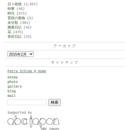
日々雑感
(2,557)
時事
(45)
時代
(571)
普段の着物
(5)
未分類
(361)
腰痛日記
(42)
花
(475)
骨折日記
(23)
アーカイブ
ア
ー
サイトマップ
カ
Patra Ichida @ Home
イ
essay
photo
ブ
gallery
blog
mail
検
索:
Supported by
ABC Japon