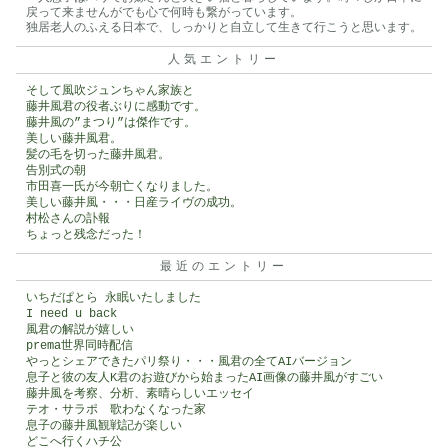
戻って来ませんがでも心で何時も繋がっています。
独居老人のふえる日本で、しっかりと自立して生きて行こうと思います。
人気エントリー
そして風吹ジュンちゃん家族と
藤井風君の役者ぶりに感動です。
藤井風の”まつり”は傑作です。
美しい藤井風君。
髪の毛を切った藤井風君。
告別式の朝
市田喜一氏が今朝亡くなりました。
美しい藤井風・・・日産ライヴの成功。
村松さんの訃報
ちょっと残念だった！
最近のエントリー
いちだぱとら 永眠いたしました
I need u back
風君の解説が嬉しい
prema世界同時配信
やっとシェアできたパリ祭り・・・風君の全てAIバージョン
息子と彼の友人K君のお遊びから始まったAI画像の藤井風がすごい
藤井風を考察、分析、素晴らしいエッセイ
テオ・サラポ 歌わなくなった家
息子の藤井風観戦記が楽しい
どこへ行くハチ公