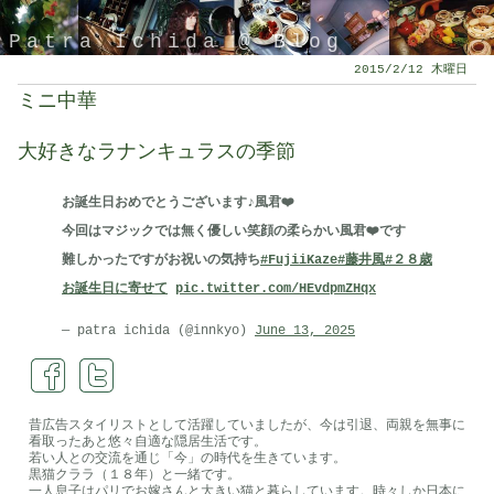
Patra Ichida @ Blog
2015/2/12 木曜日
ミニ中華
大好きなラナンキュラスの季節
お誕生日おめでとうございます♪風君❤️
今回はマジックでは無く優しい笑顔の柔らかい風君❤️です
難しかったですがお祝いの気持ち
#FujiiKaze
#藤井風
#２８歳
お誕生日に寄せて
pic.twitter.com/HEvdpmZHqx
引退したスタイリストの隠居ブログ
— patra ichida (@innkyo)
June 13, 2025
昔広告スタイリストとして活躍していましたが、今は引退、両親を無事に
看取ったあと悠々自適な隠居生活です。
若い人との交流を通じ「今」の時代を生きています。
黒猫クララ（１８年）と一緒です。
一人息子はパリでお嫁さんと大きい猫と暮らしています。時々しか日本に