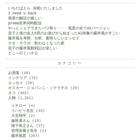
いちだぱとら 永眠いたしました
I need u back
風君の解説が嬉しい
prema世界同時配信
やっとシェアできたパリ祭り・・・風君の全てAIバージョン
息子と彼の友人K君のお遊びから始まったAI画像の藤井風がすごい
藤井風を考察、分析、素晴らしいエッセイ
テオ・サラポ 歌わなくなった家
息子の藤井風観戦記が楽しい
どこへ行くハチ公
カテゴリー
お洒落
(48)
インテリア
(75)
エッセイ
(29)
オスカー・ジョバンニ・ソクラテス
(20)
ネコ
(402)
人物
(1,261)
イチロー
(4)
リハビリ先生
(43)
大谷翔平
(2)
歯医者さん
(19)
猪子寿之さん
(37)
管理栄養士先生
(2)
藤井風君
(207)