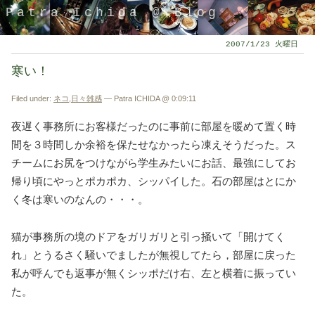
Patra Ichida @ Blog
2007/1/23 火曜日
寒い！
Filed under:
ネコ
,
日々雑感
— Patra ICHIDA @ 0:09:11
夜遅く事務所にお客様だったのに事前に部屋を暖めて置く時
間を３時間しか余裕を保たせなかったら凍えそうだった。ス
チームにお尻をつけながら学生みたいにお話、最強にしてお
帰り頃にやっとポカポカ、シッパイした。石の部屋はとにか
く冬は寒いのなんの・・・。
引退したスタイリストの隠居ブログ
猫が事務所の境のドアをガリガリと引っ掻いて「開けてく
れ」とうるさく騒いでましたが無視してたら，部屋に戻った
私が呼んでも返事が無くシッポだけ右、左と横着に振ってい
た。