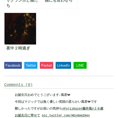
サクランボと猫た
猫にも言わせろ
ち
夜中２時過ぎ
Facebook
Twitter
Pocket
LinkedIn
LINE
Comments (0)
お誕生日おめでとうございます♪風君❤️
今回はマジックでは無く優しい笑顔の柔らかい風君❤️です
難しかったですがお祝いの気持ち
#FujiiKaze
#藤井風
#２８歳
お誕生日に寄せて
pic.twitter.com/HEvdpmZHqx