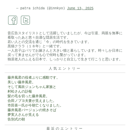
— patra ichida (@innkyo)
June 13, 2025
昔広告スタイリストとして活躍していましたが、今は引退、両親を無事に
看取ったあと悠々自適な隠居生活です。
若い人との交流を通じ「今」の時代を生きています。
黒猫クララ（１８年）と一緒です。
一人息子はパリでお嫁さんと大きい猫と暮らしています。時々しか日本に
戻って来ませんがでも心で何時も繋がっています。
独居老人のふえる日本で、しっかりと自立して生きて行こうと思います。
人気エントリー
藤井風君の役者ぶりに感動です。
美しい藤井風君。
そして風吹ジュンちゃん家族と
村松さんの訃報
髪の毛を切った藤井風君。
合田ノブヨ夫妻が見えました。
市田喜一氏が今朝亡くなりました。
藤井風君バージョンの焼きそば
夢実人さんが見える
告別式の朝
最近のエントリー