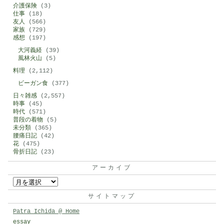
介護保険
(3)
仕事
(18)
友人
(566)
家族
(729)
感想
(197)
大河義経
(39)
風林火山
(5)
料理
(2,112)
ビーガン食
(377)
日々雑感
(2,557)
時事
(45)
時代
(571)
普段の着物
(5)
未分類
(365)
腰痛日記
(42)
花
(475)
骨折日記
(23)
アーカイブ
ア
ー
サイトマップ
カ
Patra Ichida @ Home
イ
essay