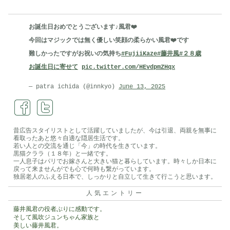
お誕生日おめでとうございます♪風君❤️
今回はマジックでは無く優しい笑顔の柔らかい風君❤️です
難しかったですがお祝いの気持ち
#FujiiKaze
#藤井風
#２８歳
お誕生日に寄せて
pic.twitter.com/HEvdpmZHqx
— patra ichida (@innkyo)
June 13, 2025
昔広告スタイリストとして活躍していましたが、今は引退、両親を無事に
看取ったあと悠々自適な隠居生活です。
若い人との交流を通じ「今」の時代を生きています。
黒猫クララ（１８年）と一緒です。
一人息子はパリでお嫁さんと大きい猫と暮らしています。時々しか日本に
戻って来ませんがでも心で何時も繋がっています。
独居老人のふえる日本で、しっかりと自立して生きて行こうと思います。
人気エントリー
藤井風君の役者ぶりに感動です。
そして風吹ジュンちゃん家族と
美しい藤井風君。