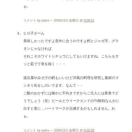
ぉ。
コメント by patra — 2006/12/1 金曜日 @
0:08:21
ヒロ子さ〜ん
美味しかったですよ意外に合うのですよ鱈とジャガ芋。グラ
タンじゃなければ
それこそホワイトシチュウにしてもいけますね。こちらもサ
ッと茹でて骨を抜く・・・
湯豆腐やみそ汁の鱈もいいけど洋風の料理を研究し素材のマ
ンネリ化をしのいでます。なんて・・
ご飯のおかずには確かに不向きですからご主人には夜食でど
うでしょう（笑）ビールとウイークエンドのTV観戦なんかに
出すと更に，ハートマークが点滅するかもしれません。わ
ぉ。
コメント by patra — 2006/12/1 金曜日 @
0:09:30