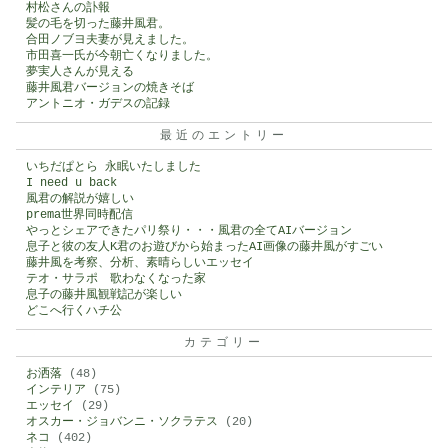
村松さんの訃報
髪の毛を切った藤井風君。
合田ノブヨ夫妻が見えました。
市田喜一氏が今朝亡くなりました。
夢実人さんが見える
藤井風君バージョンの焼きそば
アントニオ・ガデスの記録
最近のエントリー
いちだぱとら 永眠いたしました
I need u back
風君の解説が嬉しい
prema世界同時配信
やっとシェアできたパリ祭り・・・風君の全てAIバージョン
息子と彼の友人K君のお遊びから始まったAI画像の藤井風がすごい
藤井風を考察、分析、素晴らしいエッセイ
テオ・サラポ 歌わなくなった家
息子の藤井風観戦記が楽しい
どこへ行くハチ公
カテゴリー
お洒落
(48)
インテリア
(75)
エッセイ
(29)
オスカー・ジョバンニ・ソクラテス
(20)
ネコ
(402)