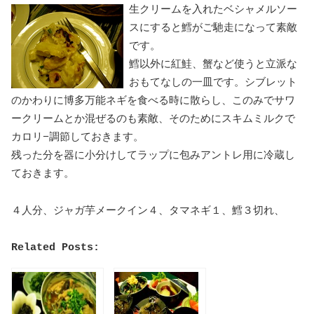
生クリームを入れたベシャメルソー
スにすると鱈がご馳走になって素敵
です。
鱈以外に紅鮭、蟹など使うと立派な
おもてなしの一皿です。シブレット
のかわりに博多万能ネギを食べる時に散らし、このみでサワ
ークリームとか混ぜるのも素敵、そのためにスキムミルクで
カロリ−調節しておきます。
残った分を器に小分けしてラップに包みアントレ用に冷蔵し
ておきます。
４人分、ジャガ芋メークイン４、タマネギ１、鱈３切れ、
Related Posts: