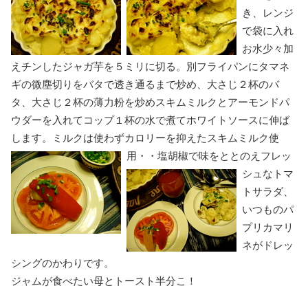
き、レンジ
で袋に入れ
お水少々加
えチンしたジャガ芋を５ミリに切る。別フライパンにタマネ
ギの微塵切りをバタで透き通るまで炒め、大さじ２杯のバ
タ、大さじ２杯の薄力粉を炒めスキムミルクとアーモンドパ
ウダーを入れてコップ１杯の水で煮てホワイトソースに伸ば
します。ミルクは使わずカロリーを抑えたスキムミルク使
用・・塩胡椒で味をととのえ
フレッ
シュなトマ
トサラダ、
いつものパ
プリカマリ
ネがドレッ
シングのかわりです。
ジャムが食べたい母とトースト半分こ！