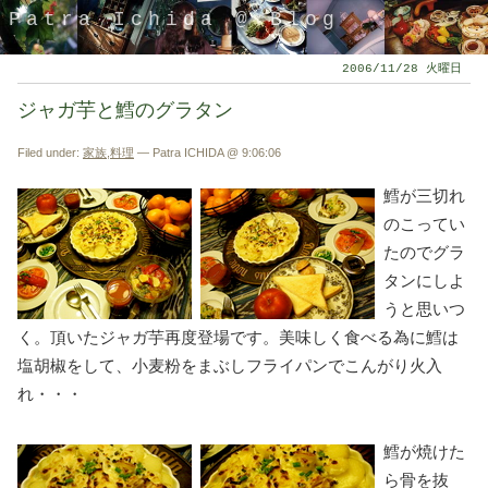
Patra Ichida @ Blog
2006/11/28 火曜日
ジャガ芋と鱈のグラタン
Filed under:
家族
,
料理
— Patra ICHIDA @ 9:06:06
鱈が三切れ
のこってい
たのでグラ
タンにしよ
うと思いつ
引退したスタイリストの隠居ブログ
く。頂いたジャガ芋再度登場です。美味しく食べる為に鱈は
塩胡椒をして、小麦粉をまぶしフライパンでこんがり火入
れ・・・
鱈が焼けた
ら骨を抜