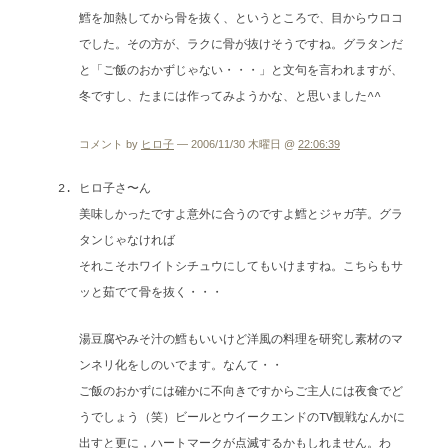
鱈を加熱してから骨を抜く、というところで、目からウロコ
でした。その方が、ラクに骨が抜けそうですね。グラタンだ
と「ご飯のおかずじゃない・・・」と文句を言われますが、
冬ですし、たまには作ってみようかな、と思いました^^
コメント by
ヒロ子
— 2006/11/30 木曜日 @
22:06:39
ヒロ子さ〜ん
美味しかったですよ意外に合うのですよ鱈とジャガ芋。グラ
タンじゃなければ
それこそホワイトシチュウにしてもいけますね。こちらもサ
ッと茹でて骨を抜く・・・
湯豆腐やみそ汁の鱈もいいけど洋風の料理を研究し素材のマ
ンネリ化をしのいでます。なんて・・
ご飯のおかずには確かに不向きですからご主人には夜食でど
うでしょう（笑）ビールとウイークエンドのTV観戦なんかに
出すと更に，ハートマークが点滅するかもしれません。わ