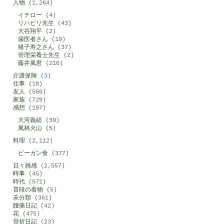
人物
(1,264)
イチロー
(4)
リハビリ先生
(43)
大谷翔平
(2)
歯医者さん
(19)
猪子寿之さん
(37)
管理栄養士先生
(2)
藤井風君
(210)
介護保険
(3)
仕事
(18)
友人
(566)
家族
(729)
感想
(197)
大河義経
(39)
風林火山
(5)
料理
(2,112)
ビーガン食
(377)
日々雑感
(2,557)
時事
(45)
時代
(571)
普段の着物
(5)
未分類
(361)
腰痛日記
(42)
花
(475)
骨折日記
(23)