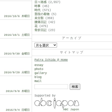
日々雑感
(2,557)
時事
(45)
時代
(571)
普段の着物
(5)
2016/10/6 木曜日
未分類
(359)
腰痛日記
(42)
花
(475)
骨折日記
(23)
2016/10/1 土曜日
アーカイブ
ア
ー
サイトマップ
2016/9/30 金曜日
カ
Patra Ichida @ Home
イ
essay
photo
ブ
2016/9/20 火曜日
gallery
blog
mail
検
2016/9/8 木曜日
索:
Supported by
ABC Japon
2016/9/4 日曜日