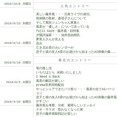
2018/10/8 月曜日
人気エントリー
美しい藤井風・・・日産ライヴの成功。
初体験の取材。森瑶子さんについて
そして風吹ジュンちゃん家族と
2018/8/23 木曜日
風君が「優しさ」について語っている
fujii kaze・藤井風・顔特集
夕陽評論家・・・油井昌由樹氏
夢実人さんが見える
2018/6/12 火曜日
花火
亡き北出君のカレンダーが
息子と彼の友人K君のお遊びから始まったAI画像の藤...
最近のエントリー
2018/6/10 日曜日
母の推し活
いちだぱとら 永眠いたしました
I Need U Back
風君の解説が嬉しい
2018/6/5 火曜日
prema世界同時配信
やっとシェアできたパリ祭り・・・風君の全てAIバージ
ョン
息子と彼の友人K君のお遊びから始まったAI画像の藤井風
がすごい
2018/4/20 金曜日
藤井風を考察、分析、素晴らしいエッセイ
テオ・サラポ 歌わなくなった家
息子の藤井風観戦記が楽しい