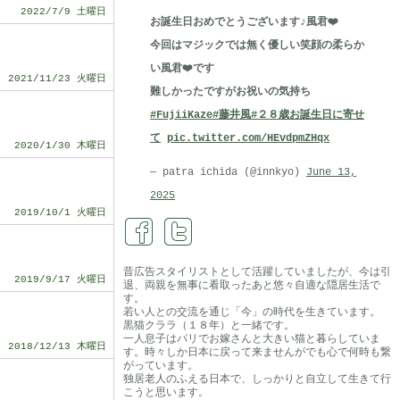
2022/7/9 土曜日
お誕生日おめでとうございます♪風君❤️
今回はマジックでは無く優しい笑顔の柔らか
い風君❤️です
2021/11/23 火曜日
難しかったですがお祝いの気持ち
#FujiiKaze
#藤井風
#２８歳お誕生日に寄せ
て
pic.twitter.com/HEvdpmZHqx
2020/1/30 木曜日
— patra ichida (@innkyo)
June 13,
2025
2019/10/1 火曜日
昔広告スタイリストとして活躍していましたが、今は引
2019/9/17 火曜日
退、両親を無事に看取ったあと悠々自適な隠居生活で
す。
若い人との交流を通じ「今」の時代を生きています。
黒猫クララ（１８年）と一緒です。
一人息子はパリでお嫁さんと大きい猫と暮らしていま
2018/12/13 木曜日
す。時々しか日本に戻って来ませんがでも心で何時も繋
がっています。
独居老人のふえる日本で、しっかりと自立して生きて行
こうと思います。