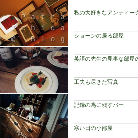
私の大好きなアンティー
Patra
Ichida
ショーンの居る部屋
@ Blog
英語の先生の見事な部屋
工夫も尽きた写真
引退したスタイリストの隠居ブログ
記録の為に残すバー
寒い日の小部屋