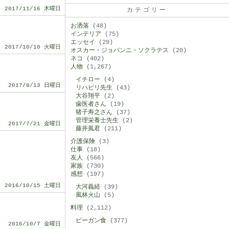
2017/11/16 木曜日
カテゴリー
お洒落
(48)
インテリア
(75)
エッセイ
(29)
2017/10/10 火曜日
オスカー・ジョバンニ・ソクラテス
(20)
ネコ
(402)
人物
(1,267)
イチロー
(4)
2017/8/13 日曜日
リハビリ先生
(43)
大谷翔平
(2)
歯医者さん
(19)
猪子寿之さん
(37)
管理栄養士先生
(2)
2017/7/21 金曜日
藤井風君
(211)
介護保険
(3)
仕事
(18)
友人
(566)
家族
(730)
感想
(197)
2016/10/15 土曜日
大河義経
(39)
風林火山
(5)
料理
(2,112)
ビーガン食
(377)
2016/10/7 金曜日