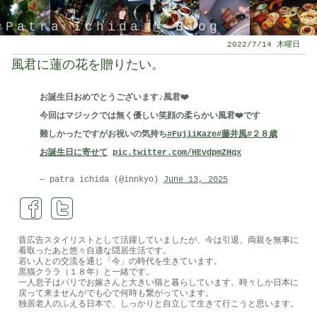
Patra Ichida @ Blog
2022/7/14 木曜日
風君に蓮の花を贈りたい。
お誕生日おめでとうございます♪風君❤️
今回はマジックでは無く優しい笑顔の柔らかい風君❤️です
難しかったですがお祝いの気持ち
#FujiiKaze
#藤井風
#２８歳
お誕生日に寄せて
pic.twitter.com/HEvdpmZHqx
— patra ichida (@innkyo)
June 13, 2025
引退したスタイリストの隠居ブログ
昔広告スタイリストとして活躍していましたが、今は引退、両親を無事に
看取ったあと悠々自適な隠居生活です。
若い人との交流を通じ「今」の時代を生きています。
黒猫クララ（１８年）と一緒です。
一人息子はパリでお嫁さんと大きい猫と暮らしています。時々しか日本に
戻って来ませんがでも心で何時も繋がっています。
独居老人のふえる日本で、しっかりと自立して生きて行こうと思います。