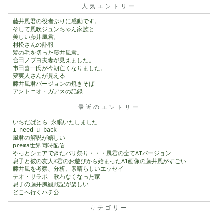
人気エントリー
藤井風君の役者ぶりに感動です。
そして風吹ジュンちゃん家族と
美しい藤井風君。
村松さんの訃報
髪の毛を切った藤井風君。
合田ノブヨ夫妻が見えました。
市田喜一氏が今朝亡くなりました。
夢実人さんが見える
藤井風君バージョンの焼きそば
アントニオ・ガデスの記録
最近のエントリー
いちだぱとら 永眠いたしました
I need u back
風君の解説が嬉しい
prema世界同時配信
やっとシェアできたパリ祭り・・・風君の全てAIバージョン
息子と彼の友人K君のお遊びから始まったAI画像の藤井風がすごい
藤井風を考察、分析、素晴らしいエッセイ
テオ・サラポ 歌わなくなった家
息子の藤井風観戦記が楽しい
どこへ行くハチ公
カテゴリー