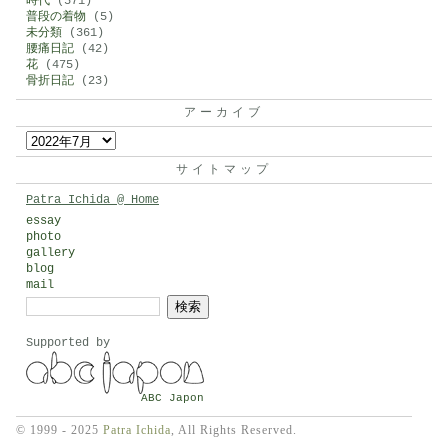
時代
(571)
普段の着物
(5)
未分類
(361)
腰痛日記
(42)
花
(475)
骨折日記
(23)
アーカイブ
ア
ー
サイトマップ
カ
Patra Ichida @ Home
イ
essay
photo
ブ
gallery
blog
mail
検
索:
Supported by
ABC Japon
© 1999 - 2025
Patra Ichida
, All Rights Reserved.