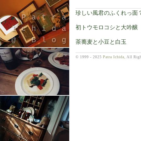
珍しい風君のふくれっ面
Patra
初トウモロコシと大吟醸
Ichida
@ Blog
茶蕎麦と小豆と白玉
© 1999 - 2025
Patra Ichida
, All Rig
引退したスタイリストの隠居ブログ