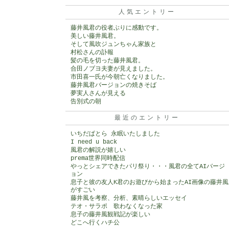
人気エントリー
藤井風君の役者ぶりに感動です。
美しい藤井風君。
そして風吹ジュンちゃん家族と
村松さんの訃報
髪の毛を切った藤井風君。
合田ノブヨ夫妻が見えました。
市田喜一氏が今朝亡くなりました。
藤井風君バージョンの焼きそば
夢実人さんが見える
告別式の朝
最近のエントリー
いちだぱとら 永眠いたしました
I need u back
風君の解説が嬉しい
prema世界同時配信
やっとシェアできたパリ祭り・・・風君の全てAIバージ
ョン
息子と彼の友人K君のお遊びから始まったAI画像の藤井風
がすごい
藤井風を考察、分析、素晴らしいエッセイ
テオ・サラポ 歌わなくなった家
息子の藤井風観戦記が楽しい
どこへ行くハチ公