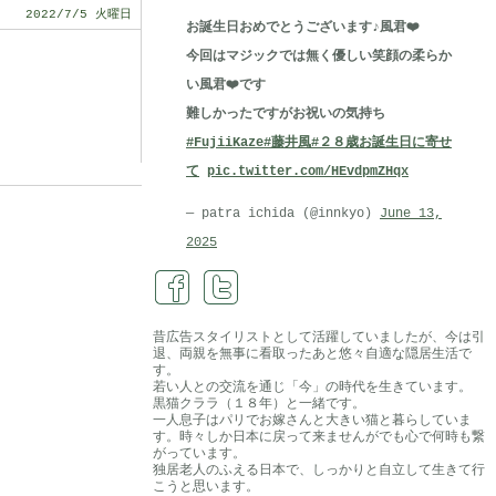
2022/7/5 火曜日
お誕生日おめでとうございます♪風君❤️
今回はマジックでは無く優しい笑顔の柔らか
い風君❤️です
難しかったですがお祝いの気持ち
#FujiiKaze
#藤井風
#２８歳お誕生日に寄せ
て
pic.twitter.com/HEvdpmZHqx
— patra ichida (@innkyo)
June 13,
2025
昔広告スタイリストとして活躍していましたが、今は引
退、両親を無事に看取ったあと悠々自適な隠居生活で
す。
若い人との交流を通じ「今」の時代を生きています。
黒猫クララ（１８年）と一緒です。
一人息子はパリでお嫁さんと大きい猫と暮らしていま
す。時々しか日本に戻って来ませんがでも心で何時も繋
がっています。
独居老人のふえる日本で、しっかりと自立して生きて行
こうと思います。