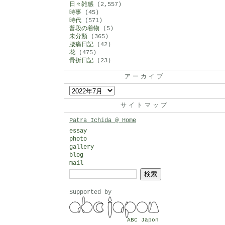
日々雑感
(2,557)
時事
(45)
時代
(571)
普段の着物
(5)
未分類
(365)
腰痛日記
(42)
花
(475)
骨折日記
(23)
アーカイブ
ア
ー
サイトマップ
カ
Patra Ichida @ Home
イ
essay
photo
ブ
gallery
blog
mail
検
索:
Supported by
ABC Japon