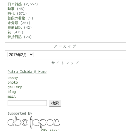
日々雑感
(2,557)
時事
(45)
時代
(571)
普段の着物
(5)
未分類
(361)
腰痛日記
(42)
花
(475)
骨折日記
(23)
アーカイブ
ア
ー
サイトマップ
カ
Patra Ichida @ Home
イ
essay
photo
ブ
gallery
blog
mail
検
索:
Supported by
ABC Japon