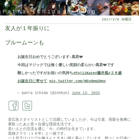
Patra Ichida @ Blog
2017/2/8 水曜日
友人が１年振りに
ブルームーンも
お誕生日おめでとうございます♪風君❤️
今回はマジックでは無く優しい笑顔の柔らかい風君❤️です
難しかったですがお祝いの気持ち
#FujiiKaze
#藤井風
#２８歳
お誕生日に寄せて
pic.twitter.com/HEvdpmZHqx
引退したスタイリストの隠居ブログ
— patra ichida (@innkyo)
June 13, 2025
昔広告スタイリストとして活躍していましたが、今は引退、両親を無事に
看取ったあと悠々自適な隠居生活です。
若い人との交流を通じ「今」の時代を生きています。
黒猫クララ（１８年）と一緒です。
一人息子はパリでお嫁さんと大きい猫と暮らしています。時々しか日本に