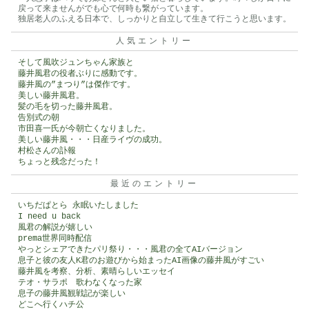
戻って来ませんがでも心で何時も繋がっています。
独居老人のふえる日本で、しっかりと自立して生きて行こうと思います。
人気エントリー
そして風吹ジュンちゃん家族と
藤井風君の役者ぶりに感動です。
藤井風の”まつり”は傑作です。
美しい藤井風君。
髪の毛を切った藤井風君。
告別式の朝
市田喜一氏が今朝亡くなりました。
美しい藤井風・・・日産ライヴの成功。
村松さんの訃報
ちょっと残念だった！
最近のエントリー
いちだぱとら 永眠いたしました
I need u back
風君の解説が嬉しい
prema世界同時配信
やっとシェアできたパリ祭り・・・風君の全てAIバージョン
息子と彼の友人K君のお遊びから始まったAI画像の藤井風がすごい
藤井風を考察、分析、素晴らしいエッセイ
テオ・サラポ 歌わなくなった家
息子の藤井風観戦記が楽しい
どこへ行くハチ公