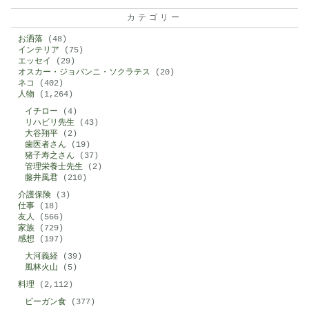
カテゴリー
お洒落
(48)
インテリア
(75)
エッセイ
(29)
オスカー・ジョバンニ・ソクラテス
(20)
ネコ
(402)
人物
(1,264)
イチロー
(4)
リハビリ先生
(43)
大谷翔平
(2)
歯医者さん
(19)
猪子寿之さん
(37)
管理栄養士先生
(2)
藤井風君
(210)
介護保険
(3)
仕事
(18)
友人
(566)
家族
(729)
感想
(197)
大河義経
(39)
風林火山
(5)
料理
(2,112)
ビーガン食
(377)