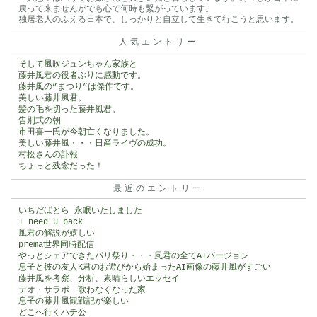
戻って来ませんがでも心で何時も繋がっています。
独居老人のふえる日本で、しっかりと自立して生きて行こうと思います。
人気エントリー
そして風吹ジュンちゃん家族と
藤井風君の役者ぶりに感動です。
藤井風の”まつり”は傑作です。
美しい藤井風君。
髪の毛を切った藤井風君。
告別式の朝
市田喜一氏が今朝亡くなりました。
美しい藤井風・・・日産ライヴの成功。
村松さんの訃報
ちょっと残念だった！
最近のエントリー
いちだぱとら 永眠いたしました
I need u back
風君の解説が嬉しい
prema世界同時配信
やっとシェアできたパリ祭り・・・風君の全てAIバージョン
息子と彼の友人K君のお遊びから始まったAI画像の藤井風がすごい
藤井風を考察、分析、素晴らしいエッセイ
テオ・サラポ 歌わなくなった家
息子の藤井風観戦記が楽しい
どこへ行くハチ公