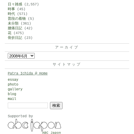
日々雑感
(2,557)
時事
(45)
時代
(571)
普段の着物
(5)
未分類
(361)
腰痛日記
(42)
花
(475)
骨折日記
(23)
アーカイブ
ア
ー
サイトマップ
カ
Patra Ichida @ Home
イ
essay
photo
ブ
gallery
blog
mail
検
索:
Supported by
ABC Japon