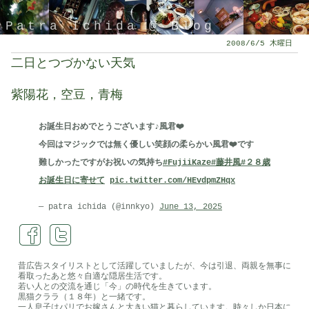
Patra Ichida @ Blog
2008/6/5 木曜日
二日とつづかない天気
紫陽花，空豆，青梅
お誕生日おめでとうございます♪風君❤️
今回はマジックでは無く優しい笑顔の柔らかい風君❤️です
難しかったですがお祝いの気持ち
#FujiiKaze
#藤井風
#２８歳
お誕生日に寄せて
pic.twitter.com/HEvdpmZHqx
引退したスタイリストの隠居ブログ
— patra ichida (@innkyo)
June 13, 2025
昔広告スタイリストとして活躍していましたが、今は引退、両親を無事に
看取ったあと悠々自適な隠居生活です。
若い人との交流を通じ「今」の時代を生きています。
黒猫クララ（１８年）と一緒です。
一人息子はパリでお嫁さんと大きい猫と暮らしています。時々しか日本に