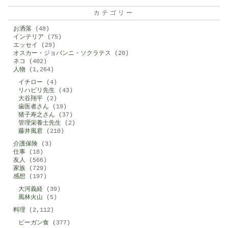
カテゴリー
お洒落
(48)
インテリア
(75)
エッセイ
(29)
オスカー・ジョバンニ・ソクラテス
(20)
ネコ
(402)
人物
(1,264)
イチロー
(4)
リハビリ先生
(43)
大谷翔平
(2)
歯医者さん
(19)
猪子寿之さん
(37)
管理栄養士先生
(2)
藤井風君
(210)
介護保険
(3)
仕事
(18)
友人
(566)
家族
(729)
感想
(197)
大河義経
(39)
風林火山
(5)
料理
(2,112)
ビーガン食
(377)