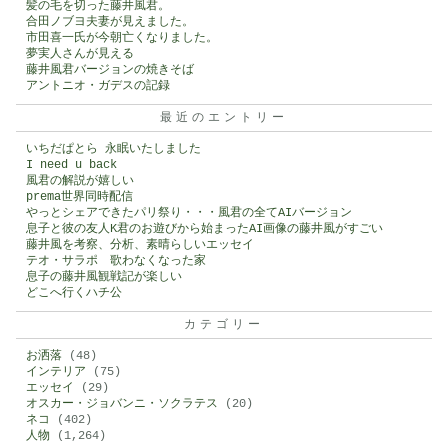
髪の毛を切った藤井風君。
合田ノブヨ夫妻が見えました。
市田喜一氏が今朝亡くなりました。
夢実人さんが見える
藤井風君バージョンの焼きそば
アントニオ・ガデスの記録
最近のエントリー
いちだぱとら 永眠いたしました
I need u back
風君の解説が嬉しい
prema世界同時配信
やっとシェアできたパリ祭り・・・風君の全てAIバージョン
息子と彼の友人K君のお遊びから始まったAI画像の藤井風がすごい
藤井風を考察、分析、素晴らしいエッセイ
テオ・サラポ 歌わなくなった家
息子の藤井風観戦記が楽しい
どこへ行くハチ公
カテゴリー
お洒落
(48)
インテリア
(75)
エッセイ
(29)
オスカー・ジョバンニ・ソクラテス
(20)
ネコ
(402)
人物
(1,264)