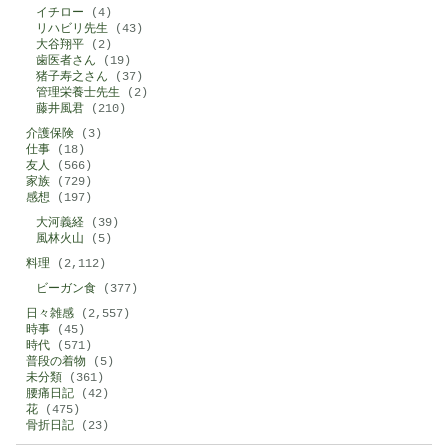
イチロー
(4)
リハビリ先生
(43)
大谷翔平
(2)
歯医者さん
(19)
猪子寿之さん
(37)
管理栄養士先生
(2)
藤井風君
(210)
介護保険
(3)
仕事
(18)
友人
(566)
家族
(729)
感想
(197)
大河義経
(39)
風林火山
(5)
料理
(2,112)
ビーガン食
(377)
日々雑感
(2,557)
時事
(45)
時代
(571)
普段の着物
(5)
未分類
(361)
腰痛日記
(42)
花
(475)
骨折日記
(23)