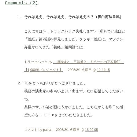
Comments (2)
それはええ、それはええ、それはええの？（後白河法皇風）
こんにちは〜、トラックバック失礼します♪ 私もつい先ほど
「義経」第四話を拝見しました。タッキー義経に、マツケン
弁慶が出てきた「義経」第四話では…
トラックバック by
源義経と、平清盛と、もう一つの平家物語
【1,000年プロジェクト】
— 2005/2/1 火曜日 @
12:44:15
TBをどうもありがとうございました。
義経の演出家の本もいよいよ出ます、ぜひ応援してください
ね。
奥様のサンバ姿が眼にうかびました。こちらからも昨日の感
想の方を・・・TBさせていただきました。
コメント by patra — 2005/2/1 火曜日 @
16:29:05