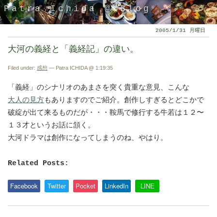
Patra Ichida @ Blog
2005/1/31 月曜日
大河の義経と「義経記」の違い。
Filed under:
感想
— Patra ICHIDA @ 1:19:35
「義経」のシナリオのあまさを突く貴重な意見、こんな
大人の見方
もありますのでご紹介。創作しすぎるとどこかで
破綻が出て来るものだが・・・鞍馬で修行する牛若は１２〜
１３才というお話に頷く。
大河ドラマは創作になってしまうのね、やはり。
引退したスタイリストの隠居ブログ
Related Posts:
Facebook
Twitter
Pocket
LinkedIn
LINE