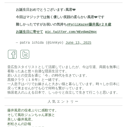
お誕生日おめでとうございます♪風君❤️
今回はマジックでは無く優しい笑顔の柔らかい風君❤️です
難しかったですがお祝いの気持ち
#FujiiKaze
#藤井風
#２８歳
お誕生日に寄せて
pic.twitter.com/HEvdpmZHqx
— patra ichida (@innkyo)
June 13, 2025
昔広告スタイリストとして活躍していましたが、今は引退、両親を無事に
看取ったあと悠々自適な隠居生活です。
若い人との交流を通じ「今」の時代を生きています。
黒猫クララ（１８年）と一緒です。
一人息子はパリでお嫁さんと大きい猫と暮らしています。時々しか日本に
戻って来ませんがでも心で何時も繋がっています。
独居老人のふえる日本で、しっかりと自立して生きて行こうと思います。
人気エントリー
藤井風君の役者ぶりに感動です。
そして風吹ジュンちゃん家族と
美しい藤井風君。
村松さんの訃報