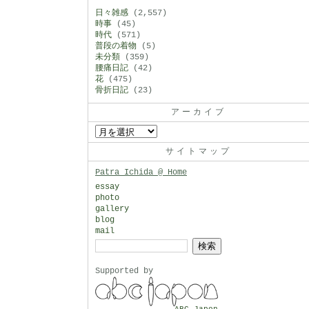
日々雑感
(2,557)
時事
(45)
時代
(571)
普段の着物
(5)
未分類
(359)
腰痛日記
(42)
花
(475)
骨折日記
(23)
アーカイブ
ア
ー
サイトマップ
カ
Patra Ichida @ Home
イ
essay
photo
ブ
gallery
blog
mail
検
索:
Supported by