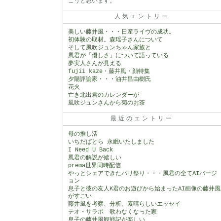
こうと思います。
人気エントリー
美しい藤井風・・・日産ライヴの成功。
初体験の取材。森瑶子さんについて
そして風吹ジュンちゃん家族と
風君が「優しさ」について語っている
夢実人さんが見える
fujii kaze・藤井風・顔特集
夕陽評論家・・・油井昌由樹氏
花火
亡き北出君のカレンダーが
風吹ジュンさんから菊のお茶
最近のエントリー
母の推し活
いちだぱとら 永眠いたしました
I Need U Back
風君の解説が嬉しい
prema世界同時配信
やっとシェアできたパリ祭り・・・風君の全てAIバージ
ョン
息子と彼の友人K君のお遊びから始まったAI画像の藤井風
がすごい
藤井風を考察、分析、素晴らしいエッセイ
テオ・サラポ 歌わなくなった家
息子の藤井風観戦記が楽しい