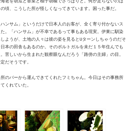
で海老を胡瓜と香菜と柚子胡椒でさっぱりと。何か足らないのは
この頃、こうした所が怪しくなってきています。困った事だ。
超ハンサム」というだけで日本人のお客が、全く寄り付かないス
った。「ハンサム」が不幸であるって事もある現実。伊東に馴染
みしようが、土地の人々は彼の姿を見るとUターンしちゃうのだそ
な日本の田舎もあるのか。そのポルトガルを未だ１５年住んでも
た。苦しいから生まれた観察眼なんだろう「路傍の主婦」の目。
予定だそうです。
務所のバーから運んできてくれたフミちゃん。今日はその事務所
してくれていた。