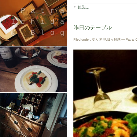
«
仲良し
Patra
Ichida
昨日のテーブル
@ Blog
Filed under:
友人
,
料理
,
日々雑感
— Patra I
引退したスタイリストの隠居ブログ