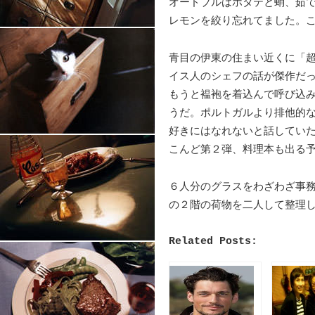
オードブルはホタテと蛸、茹
レモンを絞り忘れてました。
青目の伊東の住まい近くに「
イス人のシェフの話が傑作だ
もうと褞袍を着込んで呼び込
うだ。ポルトガルより排他的
好きにはなれないと話してい
こんど第２弾、料理本も出る
６人分のグラスをわざわざ事
の２階の荷物を二人して整理
Related Posts: