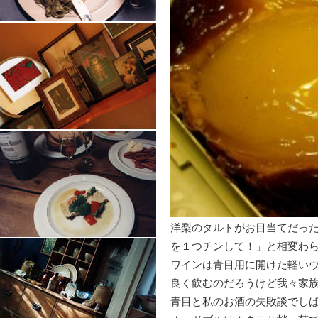
洋梨のタルトがお目当てだっ
を１つチンして！」と相変わ
ワインは青目用に開けた軽い
良く飲むのだろうけど我々家
青目と私のお酒の失敗談でし