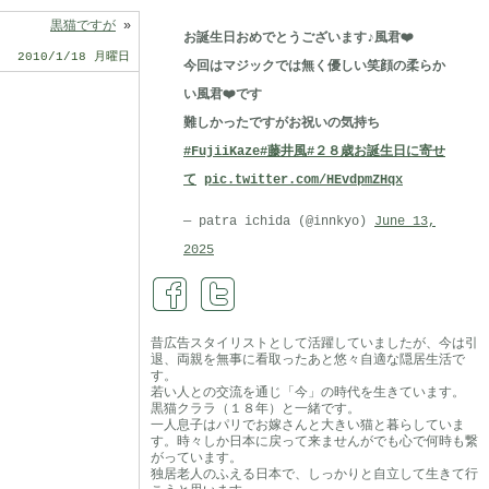
黒猫ですが
»
お誕生日おめでとうございます♪風君❤️
2010/1/18 月曜日
今回はマジックでは無く優しい笑顔の柔らか
い風君❤️です
難しかったですがお祝いの気持ち
#FujiiKaze
#藤井風
#２８歳お誕生日に寄せ
て
pic.twitter.com/HEvdpmZHqx
— patra ichida (@innkyo)
June 13,
2025
昔広告スタイリストとして活躍していましたが、今は引
退、両親を無事に看取ったあと悠々自適な隠居生活で
す。
若い人との交流を通じ「今」の時代を生きています。
黒猫クララ（１８年）と一緒です。
一人息子はパリでお嫁さんと大きい猫と暮らしていま
す。時々しか日本に戻って来ませんがでも心で何時も繋
がっています。
独居老人のふえる日本で、しっかりと自立して生きて行