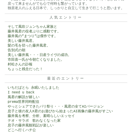
戻って来ませんがでも心で何時も繋がっています。
独居老人のふえる日本で、しっかりと自立して生きて行こうと思います。
人気エントリー
そして風吹ジュンちゃん家族と
藤井風君の役者ぶりに感動です。
藤井風の”まつり”は傑作です。
美しい藤井風君。
髪の毛を切った藤井風君。
告別式の朝
美しい藤井風・・・日産ライヴの成功。
市田喜一氏が今朝亡くなりました。
村松さんの訃報
ちょっと残念だった！
最近のエントリー
いちだぱとら 永眠いたしました
I need u back
風君の解説が嬉しい
prema世界同時配信
やっとシェアできたパリ祭り・・・風君の全てAIバージョン
息子と彼の友人K君のお遊びから始まったAI画像の藤井風がすごい
藤井風を考察、分析、素晴らしいエッセイ
テオ・サラポ 歌わなくなった家
息子の藤井風観戦記が楽しい
どこへ行くハチ公