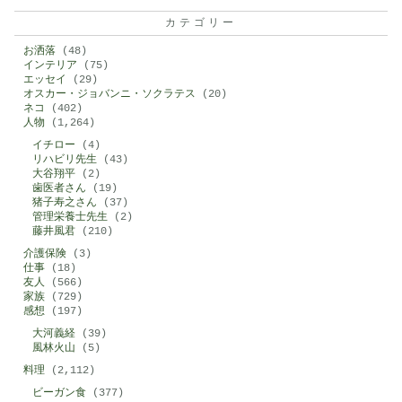
カテゴリー
お洒落
(48)
インテリア
(75)
エッセイ
(29)
オスカー・ジョバンニ・ソクラテス
(20)
ネコ
(402)
人物
(1,264)
イチロー
(4)
リハビリ先生
(43)
大谷翔平
(2)
歯医者さん
(19)
猪子寿之さん
(37)
管理栄養士先生
(2)
藤井風君
(210)
介護保険
(3)
仕事
(18)
友人
(566)
家族
(729)
感想
(197)
大河義経
(39)
風林火山
(5)
料理
(2,112)
ビーガン食
(377)