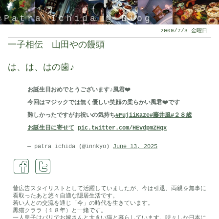
Patra Ichida @ Blog
2009/7/3 金曜日
一子相伝 山田やの饅頭
は、は、はの歯♪
お誕生日おめでとうございます♪風君❤️
今回はマジックでは無く優しい笑顔の柔らかい風君❤️です
難しかったですがお祝いの気持ち
#FujiiKaze
#藤井風
#２８歳
お誕生日に寄せて
pic.twitter.com/HEvdpmZHqx
引退したスタイリストの隠居ブログ
— patra ichida (@innkyo)
June 13, 2025
昔広告スタイリストとして活躍していましたが、今は引退、両親を無事に
看取ったあと悠々自適な隠居生活です。
若い人との交流を通じ「今」の時代を生きています。
黒猫クララ（１８年）と一緒です。
一人息子はパリでお嫁さんと大きい猫と暮らしています。時々しか日本に