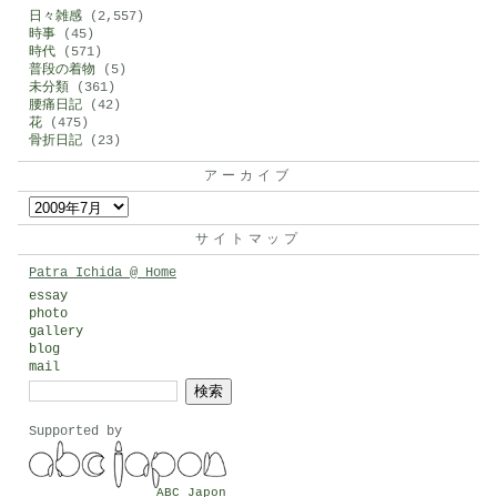
日々雑感
(2,557)
時事
(45)
時代
(571)
普段の着物
(5)
未分類
(361)
腰痛日記
(42)
花
(475)
骨折日記
(23)
アーカイブ
ア
ー
サイトマップ
カ
Patra Ichida @ Home
イ
essay
photo
ブ
gallery
blog
mail
検
索:
Supported by
ABC Japon