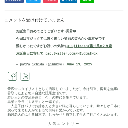
雲
コメントを受け付けていません
間
お誕生日おめでとうございます♪風君❤️
の
今回はマジックでは無く優しい笑顔の柔らかい風君❤️です
お
難しかったですがお祝いの気持ち
#FujiiKaze
#藤井風
#２８歳
月
お誕生日に寄せて
pic.twitter.com/HEvdpmZHqx
さ
ま
— patra ichida (@innkyo)
June 13, 2025
は
昔広告スタイリストとして活躍していましたが、今は引退、両親を無事に
看取ったあと悠々自適な隠居生活です。
若い人との交流を通じ「今」の時代を生きています。
黒猫クララ（１８年）と一緒です。
一人息子はパリでお嫁さんと大きい猫と暮らしています。時々しか日本に
戻って来ませんがでも心で何時も繋がっています。
独居老人のふえる日本で、しっかりと自立して生きて行こうと思います。
人気エントリー