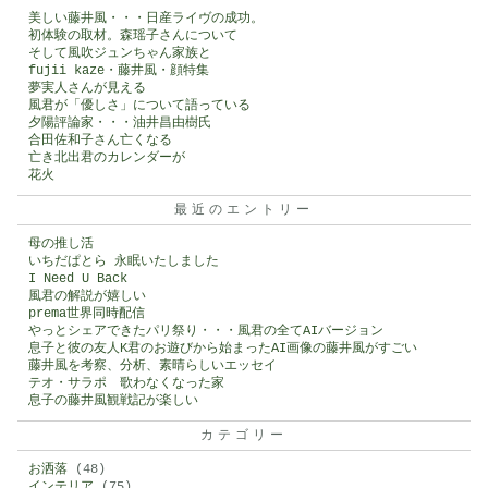
美しい藤井風・・・日産ライヴの成功。
初体験の取材。森瑶子さんについて
そして風吹ジュンちゃん家族と
fujii kaze・藤井風・顔特集
夢実人さんが見える
風君が「優しさ」について語っている
夕陽評論家・・・油井昌由樹氏
合田佐和子さん亡くなる
亡き北出君のカレンダーが
花火
最近のエントリー
母の推し活
いちだぱとら 永眠いたしました
I Need U Back
風君の解説が嬉しい
prema世界同時配信
やっとシェアできたパリ祭り・・・風君の全てAIバージョン
息子と彼の友人K君のお遊びから始まったAI画像の藤井風がすごい
藤井風を考察、分析、素晴らしいエッセイ
テオ・サラポ 歌わなくなった家
息子の藤井風観戦記が楽しい
カテゴリー
お洒落
(48)
インテリア
(75)