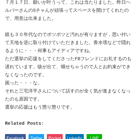
７月１７日、願いが叶うって、これは当たりました。昨日ヘ
ルパーさんのSチャんが頑張ってスペースを開けてくれたの
で、用意は出来ました。
鏡も３０年代なのでポツポツと汚れが有りますが，思い付い
て天地を逆に取り付けていただきました。香水壜などで隠れ
るように・・・何事もアイディアですね。
ただ選挙の応援をしてくださったFBフレンドにお礼するのも
遅れています。咳が出て、咽せちゃうので人とお約束ができ
なくなったのです。
困った・・・な。
それと三宅洋平さんについて話すのが全く気が進まなくなっ
たのも原因です。
選挙の応援はもう懲り懲りです。
Related Posts:
Facebook
Twitter
Pocket
LinkedIn
LINE