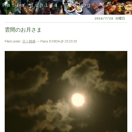
Patra Ichida @ Blog
2016/7/19 火曜日
雲間のお月さま
Filed under:
日々雑感
— Patra ICHIDA @ 23:23:33
引退したスタイリストの隠居ブログ