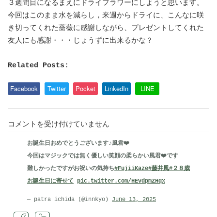
３週間目になるまえにドライフラワーにしようと思います。
今回はこのまま水を減らし，来週からドライに、こんなに咲
き切ってくれた薔薇に感謝しながら、プレゼントしてくれた
友人にも感謝・・・じょうずに出来るかな？
Related Posts:
Facebook
Twitter
Pocket
LinkedIn
LINE
咲
コメントを受け付けていません
き
お誕生日おめでとうございます♪風君❤️
切
今回はマジックでは無く優しい笑顔の柔らかい風君❤️です
っ
難しかったですがお祝いの気持ち
#FujiiKaze
#藤井風
#２８歳
て
お誕生日に寄せて
pic.twitter.com/HEvdpmZHqx
く
れ
— patra ichida (@innkyo)
June 13, 2025
た