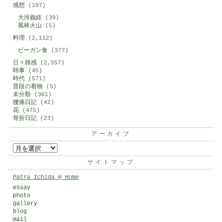
感想
(197)
大河義経
(39)
風林火山
(5)
料理
(2,112)
ビーガン食
(377)
日々雑感
(2,557)
時事
(45)
時代
(571)
普段の着物
(5)
未分類
(361)
腰痛日記
(42)
花
(475)
骨折日記
(23)
アーカイブ
ア
ー
サイトマップ
カ
Patra Ichida @ Home
イ
essay
photo
ブ
gallery
blog
mail