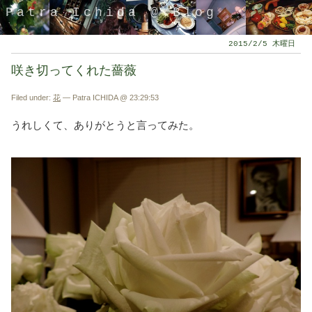
Patra Ichida @ Blog
2015/2/5 木曜日
咲き切ってくれた薔薇
Filed under:
花
— Patra ICHIDA @ 23:29:53
うれしくて、ありがとうと言ってみた。
引退したスタイリストの隠居ブログ