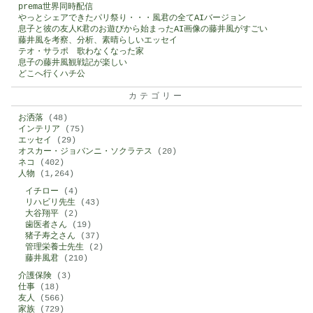
prema世界同時配信
やっとシェアできたパリ祭り・・・風君の全てAIバージョン
息子と彼の友人K君のお遊びから始まったAI画像の藤井風がすごい
藤井風を考察、分析、素晴らしいエッセイ
テオ・サラポ 歌わなくなった家
息子の藤井風観戦記が楽しい
どこへ行くハチ公
カテゴリー
お洒落
(48)
インテリア
(75)
エッセイ
(29)
オスカー・ジョバンニ・ソクラテス
(20)
ネコ
(402)
人物
(1,264)
イチロー
(4)
リハビリ先生
(43)
大谷翔平
(2)
歯医者さん
(19)
猪子寿之さん
(37)
管理栄養士先生
(2)
藤井風君
(210)
介護保険
(3)
仕事
(18)
友人
(566)
家族
(729)