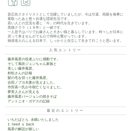
薔
薇
昔広告スタイリストとして活躍していましたが、今は引退、両親を無事に
看取ったあと悠々自適な隠居生活です。
は
若い人との交流を通じ「今」の時代を生きています。
黒猫クララ（１８年）と一緒です。
一人息子はパリでお嫁さんと大きい猫と暮らしています。時々しか日本に
戻って来ませんがでも心で何時も繋がっています。
独居老人のふえる日本で、しっかりと自立して生きて行こうと思います。
人気エントリー
藤井風君の役者ぶりに感動です。
そして風吹ジュンちゃん家族と
美しい藤井風君。
村松さんの訃報
髪の毛を切った藤井風君。
合田ノブヨ夫妻が見えました。
市田喜一氏が今朝亡くなりました。
夢実人さんが見える
藤井風君バージョンの焼きそば
アントニオ・ガデスの記録
最近のエントリー
いちだぱとら 永眠いたしました
I need u back
風君の解説が嬉しい