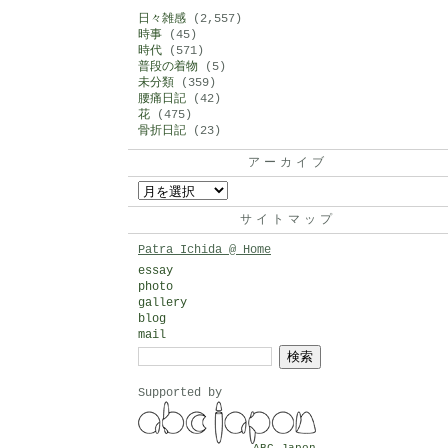
日々雑感
(2,557)
時事
(45)
時代
(571)
普段の着物
(5)
未分類
(359)
腰痛日記
(42)
花
(475)
骨折日記
(23)
アーカイブ
ア
ー
サイトマップ
カ
Patra Ichida @ Home
イ
essay
photo
ブ
gallery
blog
mail
検
索:
Supported by