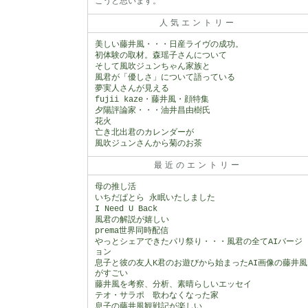
こうと思います。
人気エントリー
美しい藤井風・・・日産ライヴの成功。
初体験の取材。森瑶子さんについて
そして風吹ジュンちゃん家族と
風君が「優しさ」について語っている
夢実人さんが見える
fujii kaze・藤井風・顔特集
夕陽評論家・・・油井昌由樹氏
花火
亡き北出君のカレンダーが
風吹ジュンさんから菊のお茶
最近のエントリー
母の推し活
いちだぱとら 永眠いたしました
I Need U Back
風君の解説が嬉しい
prema世界同時配信
やっとシェアできたパリ祭り・・・風君の全てAIバージ
ョン
息子と彼の友人K君のお遊びから始まったAI画像の藤井風
がすごい
藤井風を考察、分析、素晴らしいエッセイ
テオ・サラポ 歌わなくなった家
息子の藤井風観戦記が楽しい