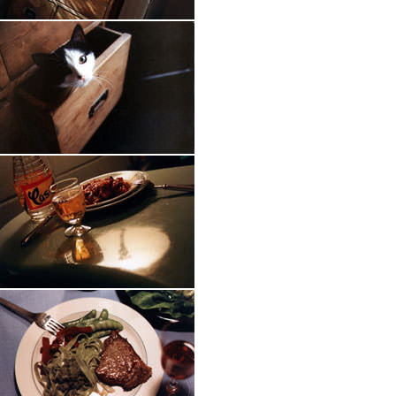
ス
ト
は