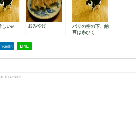
おみやげ
難しいw
パリの空の下、納
豆は糸ひく
inkedIn
LINE
ん
hts Reserved.