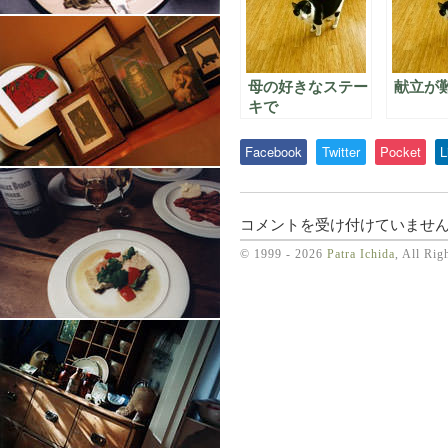
母の好きなステー
献立が
キで
Facebook
Twitter
Pocket
L
い
コメントを受け付けていませ
か
© 1999 - 2026
Patra Ichida
, All Rig
す
み
ソ
ー
ス
の
テ