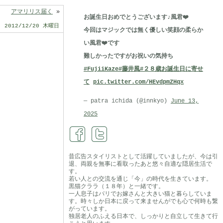
アマリリス届く
»
お誕生日おめでとうございます♪風君❤️
2012/12/20 木曜日
今回はマジックでは無く優しい笑顔の柔らか
い風君❤️です
難しかったですがお祝いの気持ち
#FujiiKaze
#藤井風
#２８歳お誕生日に寄せ
て
pic.twitter.com/HEvdpmZHqx
— patra ichida (@innkyo)
June 13,
2025
昔広告スタイリストとして活躍していましたが、今は引
退、両親を無事に看取ったあと悠々自適な隠居生活で
す。
若い人との交流を通じ「今」の時代を生きています。
黒猫クララ（１８年）と一緒です。
一人息子はパリでお嫁さんと大きい猫と暮らしていま
す。時々しか日本に戻って来ませんがでも心で何時も繋
がっています。
独居老人のふえる日本で、しっかりと自立して生きて行