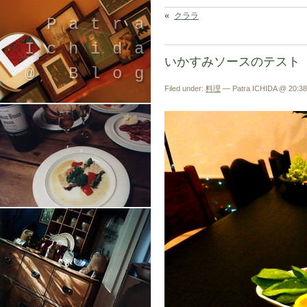
«
クララ
Patra
Ichida
いかすみソースのテスト
@ Blog
Filed under:
料理
— Patra ICHIDA @ 20:38
引退したスタイリストの隠居ブログ