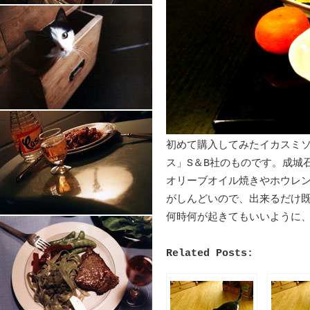
初めて購入してみたイカスミ
ス」S＆B社のものです。成城
オリーブオイル焼きやホウレ
がしんどいので、出来るだけ
何時何が起きてもいいように
Related Posts: