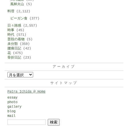
風林火山
(5)
料理
(2,112)
ビーガン食
(377)
日々雑感
(2,557)
時事
(45)
時代
(571)
普段の着物
(5)
未分類
(359)
腰痛日記
(42)
花
(475)
骨折日記
(23)
アーカイブ
ア
ー
サイトマップ
カ
Patra Ichida @ Home
イ
essay
photo
ブ
gallery
blog
mail
検