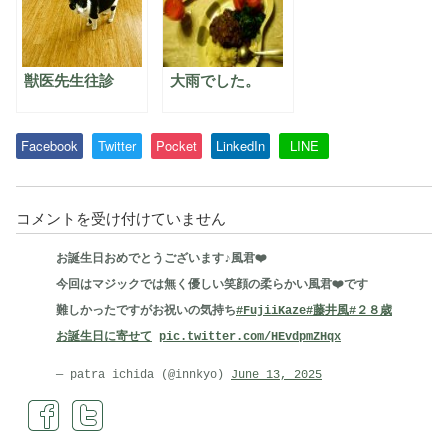
獣医先生往診
大雨でした。
Facebook
Twitter
Pocket
LinkedIn
LINE
お
コメントを受け付けていません
手
お誕生日おめでとうございます♪風君❤️
配
今回はマジックでは無く優しい笑顔の柔らかい風君❤️です
を
難しかったですがお祝いの気持ち
#FujiiKaze
#藤井風
#２８歳
済
お誕生日に寄せて
pic.twitter.com/HEvdpmZHqx
ま
せ
— patra ichida (@innkyo)
June 13, 2025
る・・・
は