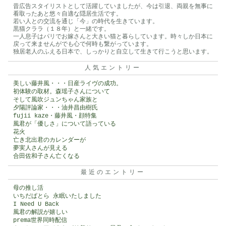
昔広告スタイリストとして活躍していましたが、今は引退、両親を無事に
看取ったあと悠々自適な隠居生活です。
若い人との交流を通じ「今」の時代を生きています。
黒猫クララ（１８年）と一緒です。
一人息子はパリでお嫁さんと大きい猫と暮らしています。時々しか日本に
戻って来ませんがでも心で何時も繋がっています。
独居老人のふえる日本で、しっかりと自立して生きて行こうと思います。
人気エントリー
美しい藤井風・・・日産ライヴの成功。
初体験の取材。森瑶子さんについて
そして風吹ジュンちゃん家族と
夕陽評論家・・・油井昌由樹氏
fujii kaze・藤井風・顔特集
風君が「優しさ」について語っている
花火
亡き北出君のカレンダーが
夢実人さんが見える
合田佐和子さん亡くなる
最近のエントリー
母の推し活
いちだぱとら 永眠いたしました
I Need U Back
風君の解説が嬉しい
prema世界同時配信