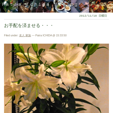
Patra Ichida @ Blog
2012/11/18 日曜日
お手配を済ませる・・・
Filed under:
友人
,
家族
— Patra ICHIDA @ 15:33:50
引退したスタイリストの隠居ブログ