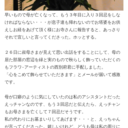
早いもので母が亡くなって、もう３年目に入り３回忌をしな
ければならない・・・が息子達も帰れないのでお塔婆をお供
えしお経をあげて頂く様にお寺さんに報告すると、あっさり
それで宜しいと言ってくださった。ホッとする。
２６日に叔母さまが見えて思い出話をすることにして、母の
居た部屋の窓辺を緑と実のもので秋らしく飾っていただくの
もフラワ-アーティストの西別府君に手配しました。
「心をこめて飾らせていただきます」とメールが届いて感激
です。
母が口癖のように気にしていたのは私のアシスタントだった
えっチャンなのです、もう３回忌だと伝えたら、えっチャン
もお母さまを亡くして７回忌だそうです。
私の代わりにお墓まいりしてあげます・・・と、えっちゃん
が言ってくださった。嬉しいけれど、どうも母は私の周りに