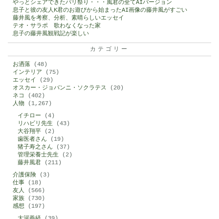
やっとシェアできたパリ祭り・・・風君の全てAIバージョン
息子と彼の友人K君のお遊びから始まったAI画像の藤井風がすごい
藤井風を考察、分析、素晴らしいエッセイ
テオ・サラポ 歌わなくなった家
息子の藤井風観戦記が楽しい
カテゴリー
お洒落
(48)
インテリア
(75)
エッセイ
(29)
オスカー・ジョバンニ・ソクラテス
(20)
ネコ
(402)
人物
(1,267)
イチロー
(4)
リハビリ先生
(43)
大谷翔平
(2)
歯医者さん
(19)
猪子寿之さん
(37)
管理栄養士先生
(2)
藤井風君
(211)
介護保険
(3)
仕事
(18)
友人
(566)
家族
(730)
感想
(197)
大河義経
(39)