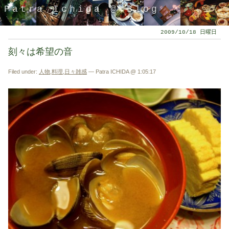
Patra Ichida @ Blog
2009/10/18 日曜日
刻々は希望の音
Filed under:
人物
,
料理
,
日々雑感
— Patra ICHIDA @ 1:05:17
引退したスタイリストの隠居ブログ