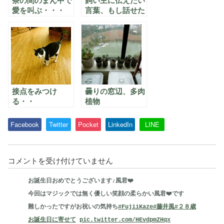
茶の間のまん中で
飼い主に伝えたい
愛を叫ぶ・・・
言葉、もし話せた
ら
接点をみつけ
曇りの窓辺、多肉
る・・
植物
Facebook
Twitter
Pocket
LinkedIn
LINE
刻々
コメントを受け付けていません
は
お誕生日おめでとうございます♪風君❤️
希
今回はマジックでは無く優しい笑顔の柔らかい風君❤️です
望
難しかったですがお祝いの気持ち
#FujiiKaze
#藤井風
#２８歳
の
お誕生日に寄せて
pic.twitter.com/HEvdpmZHqx