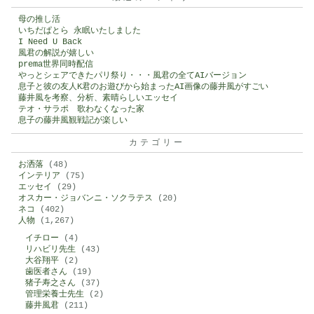
母の推し活
いちだぱとら 永眠いたしました
I Need U Back
風君の解説が嬉しい
prema世界同時配信
やっとシェアできたパリ祭り・・・風君の全てAIバージョン
息子と彼の友人K君のお遊びから始まったAI画像の藤井風がすごい
藤井風を考察、分析、素晴らしいエッセイ
テオ・サラポ 歌わなくなった家
息子の藤井風観戦記が楽しい
カテゴリー
お洒落
(48)
インテリア
(75)
エッセイ
(29)
オスカー・ジョバンニ・ソクラテス
(20)
ネコ
(402)
人物
(1,267)
イチロー
(4)
リハビリ先生
(43)
大谷翔平
(2)
歯医者さん
(19)
猪子寿之さん
(37)
管理栄養士先生
(2)
藤井風君
(211)