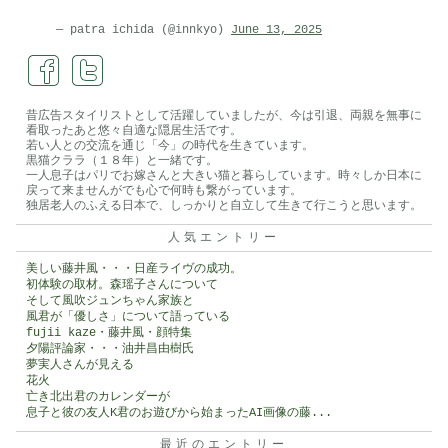
音
は
— patra ichida (@innkyo)
June 13, 2025
昔広告スタイリストとして活躍していましたが、今は引退、両親を無事に
看取ったあと悠々自適な隠居生活です。
若い人との交流を通じ「今」の時代を生きています。
黒猫クララ（１８年）と一緒です。
一人息子はパリでお嫁さんと大きい猫と暮らしています。時々しか日本に
戻って来ませんがでも心で何時も繋がっています。
独居老人のふえる日本で、しっかりと自立して生きて行こうと思います。
人気エントリー
美しい藤井風・・・日産ライヴの成功。
初体験の取材。森瑶子さんについて
そして風吹ジュンちゃん家族と
風君が「優しさ」について語っている
fujii kaze・藤井風・顔特集
夕陽評論家・・・油井昌由樹氏
夢実人さんが見える
花火
亡き北出君のカレンダーが
息子と彼の友人K君のお遊びから始まったAI画像の藤...
最近のエントリー