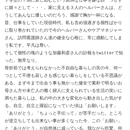
トを壁の下側に差し込むという面倒な仕事を嫌な顔一つせず
に嬉々として・・・。家に見える３人のヘルパーさんは、ど
うしてあんなに優しいのだろう。感謝で胸が一杯になる。
昔、仕事をしていた現役時代、私も含め強過ぎる個性ばかり
に取り巻かれていたので今のヘルパーさんやケアマネジャー
さん、訪問看護師さん達の健全な心根に、常に感動してしま
う私です。平凡は尊い。
そして個性の塊のような加藤和彦さんの訃報をtwitterで知
った。無常なり。
骨折前では考えられなかった不自由な暮らしの筈の今、何一
つとして不便も寂しさも感じない暮らしをしている不思議が
ある。まず今まで出会う事も無かった健全で素朴で明るいお
母さん方や未亡人の働く婦人に支えられている生活の笑いに
満ちた暮らしは、私の中の大きな変化から動き出した気がす
る。自立、自立と躍起になっていた頃は「お願いします」
「ありがとう」「ちょっと手伝って」が苦手だった。ところ
が逆立ちしても出来ない事が多くなった今、この「お願い」
と「ありがとう」が自然体に成っている。我ながら吃驚。何