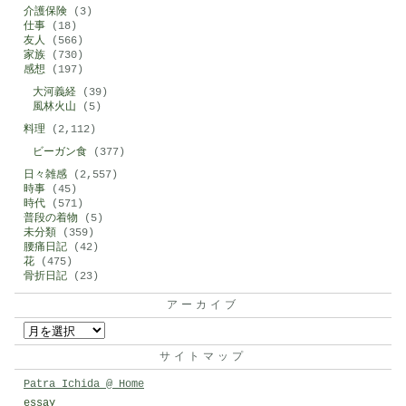
介護保険
(3)
仕事
(18)
友人
(566)
家族
(730)
感想
(197)
大河義経
(39)
風林火山
(5)
料理
(2,112)
ビーガン食
(377)
日々雑感
(2,557)
時事
(45)
時代
(571)
普段の着物
(5)
未分類
(359)
腰痛日記
(42)
花
(475)
骨折日記
(23)
アーカイブ
ア
ー
サイトマップ
カ
Patra Ichida @ Home
イ
essay