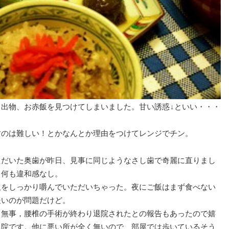
き出物、お赤飯を見つけてしまいました。甘い誘惑↓といい・・・
すのは難しい！とかなんとか理由をつけてレンジでチン。
ただいた奥歯が昨日、見事に同じようなさし歯で奇麗に直りまし
も何も違和感なし。
飯をしっかり嚼んでいただいちゃった。夜にご飯はまず食べない
緩いのが問題だけど。
，無事，腰椎の手術が終わり退院されたとの報告もあったので嬉
退院です。他に悪い所が全く無いので、部屋では歩いているそう