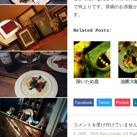
で何よりです。茶碗のお赤飯
す。
Related Posts:
深いため息
油断大
Facebook
Twitter
Pocket
L
お
コメントを受け付けていませ
赤
© 1999 - 2026
Patra Ichida
, All Rig