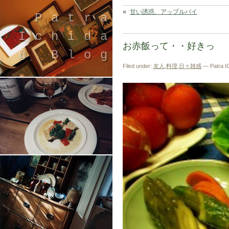
«
甘い誘惑、アップルパイ
Patra
Ichida
お赤飯って・・好きっ
@ Blog
Filed under:
友人
,
料理
,
日々雑感
— Patra I
引退したスタイリストの隠居ブログ