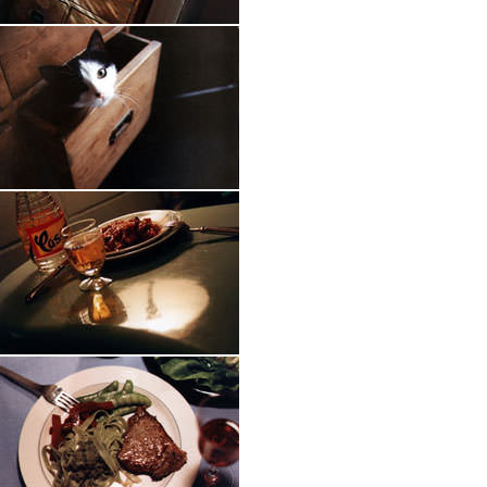
飯
っ
て・・
好
き
っ
は