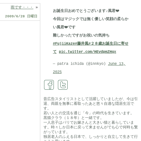
雨です・・・
»
お誕生日おめでとうございます♪風君❤️
2009/6/28 日曜日
今回はマジックでは無く優しい笑顔の柔らか
い風君❤️です
難しかったですがお祝いの気持ち
#FujiiKaze
#藤井風
#２８歳お誕生日に寄せ
て
pic.twitter.com/HEvdpmZHqx
— patra ichida (@innkyo)
June 13,
2025
昔広告スタイリストとして活躍していましたが、今は引
退、両親を無事に看取ったあと悠々自適な隠居生活で
す。
若い人との交流を通じ「今」の時代を生きています。
黒猫クララ（１８年）と一緒です。
一人息子はパリでお嫁さんと大きい猫と暮らしていま
す。時々しか日本に戻って来ませんがでも心で何時も繋
がっています。
独居老人のふえる日本で、しっかりと自立して生きて行