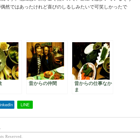
が偶然ではあったけれど喜びのしるしみたいで可笑しかったで
敵
昔からの仲間
昔からの仕事なか
ま
inkedIn
LINE
ん
hts Reserved.