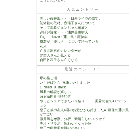
こうと思います。
人気エントリー
美しい藤井風・・・日産ライヴの成功。
初体験の取材。森瑶子さんについて
そして風吹ジュンちゃん家族と
夕陽評論家・・・油井昌由樹氏
fujii kaze・藤井風・顔特集
風君が「優しさ」について語っている
花火
亡き北出君のカレンダーが
夢実人さんが見える
合田佐和子さん亡くなる
最近のエントリー
母の推し活
いちだぱとら 永眠いたしました
I Need U Back
風君の解説が嬉しい
prema世界同時配信
やっとシェアできたパリ祭り・・・風君の全てAIバージ
ョン
息子と彼の友人K君のお遊びから始まったAI画像の藤井風
がすごい
藤井風を考察、分析、素晴らしいエッセイ
テオ・サラポ 歌わなくなった家
息子の藤井風観戦記が楽しい