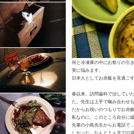
何と冷凍庫の中にお祭りの引
実に悩みます。
日本人としてお赤飯を見過ご
春以来、訪問歯科で治してい
た。先生は上手で噛み合わせ
だからお祝いのつもりでお赤
私なのに、このところ自分に
先輩の小島先生からお電話で
しかった。なんと１ヶ月での