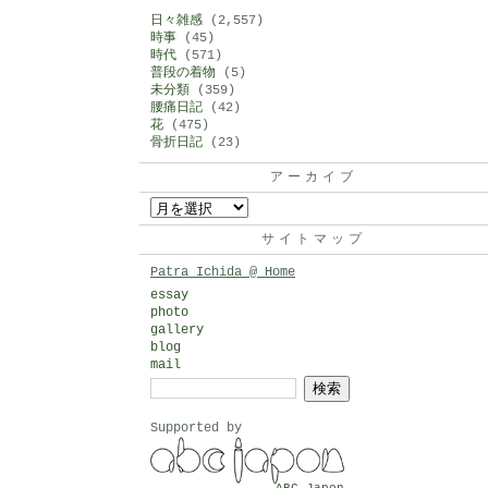
日々雑感
(2,557)
時事
(45)
時代
(571)
普段の着物
(5)
未分類
(359)
腰痛日記
(42)
花
(475)
骨折日記
(23)
アーカイブ
ア
ー
サイトマップ
カ
Patra Ichida @ Home
イ
essay
photo
ブ
gallery
blog
mail
検
索:
Supported by