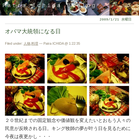
Patra Ichida @ Blog
2009/1/21 水曜日
オバマ大統領になる日
Filed under:
人物
,
料理
— Patra ICHIDA @ 1:22:35
引退したスタイリストの隠居ブログ
２０世紀までの固定観念や価値観を変えたいとおもう人々の
民意が反映される日。キング牧師の夢が叶う日を見るために
今夜は夜更かし・・・