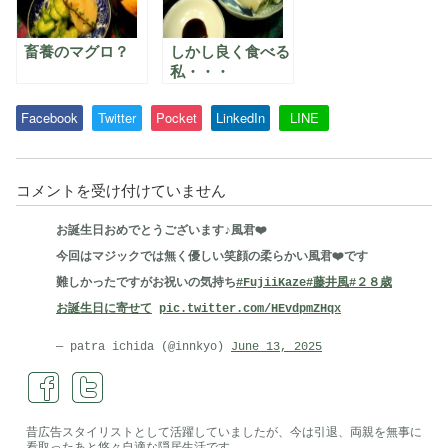
畜養のマグロ？
しかし良く食べる
私・・・
Facebook
Twitter
Pocket
LinkedIn
LINE
オ
コメントを受け付けていません
バ
お誕生日おめでとうございます♪風君❤️
マ
今回はマジックでは無く優しい笑顔の柔らかい風君❤️です
大
難しかったですがお祝いの気持ち
#FujiiKaze
#藤井風
#２８歳
統
お誕生日に寄せて
pic.twitter.com/HEvdpmZHqx
領
に
— patra ichida (@innkyo)
June 13, 2025
な
る
日
昔広告スタイリストとして活躍していましたが、今は引退、両親を無事に
看取ったあと悠々自適な隠居生活です。