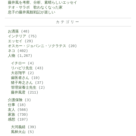
藤井風を考察、分析、素晴らしいエッセイ
テオ・サラポ 歌わなくなった家
息子の藤井風観戦記が楽しい
カテゴリー
お洒落
(48)
インテリア
(75)
エッセイ
(29)
オスカー・ジョバンニ・ソクラテス
(20)
ネコ
(402)
人物
(1,267)
イチロー
(4)
リハビリ先生
(43)
大谷翔平
(2)
歯医者さん
(19)
猪子寿之さん
(37)
管理栄養士先生
(2)
藤井風君
(211)
介護保険
(3)
仕事
(18)
友人
(566)
家族
(730)
感想
(197)
大河義経
(39)
風林火山
(5)