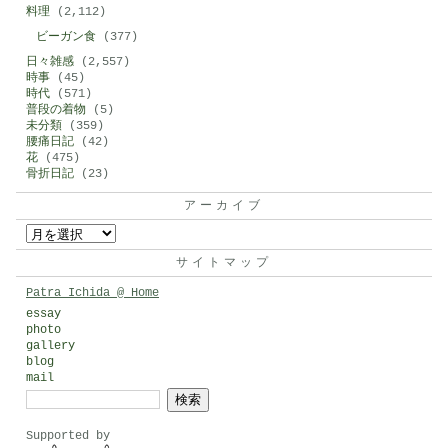
料理
(2,112)
ビーガン食
(377)
日々雑感
(2,557)
時事
(45)
時代
(571)
普段の着物
(5)
未分類
(359)
腰痛日記
(42)
花
(475)
骨折日記
(23)
アーカイブ
ア
ー
サイトマップ
カ
Patra Ichida @ Home
イ
essay
photo
ブ
gallery
blog
mail
検
索:
Supported by