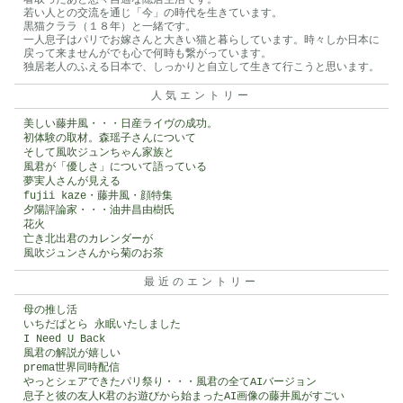
は
若い人との交流を通じ「今」の時代を生きています。
黒猫クララ（１８年）と一緒です。
一人息子はパリでお嫁さんと大きい猫と暮らしています。時々しか日本に
戻って来ませんがでも心で何時も繋がっています。
独居老人のふえる日本で、しっかりと自立して生きて行こうと思います。
人気エントリー
美しい藤井風・・・日産ライヴの成功。
初体験の取材。森瑶子さんについて
そして風吹ジュンちゃん家族と
風君が「優しさ」について語っている
夢実人さんが見える
fujii kaze・藤井風・顔特集
夕陽評論家・・・油井昌由樹氏
花火
亡き北出君のカレンダーが
風吹ジュンさんから菊のお茶
最近のエントリー
母の推し活
いちだぱとら 永眠いたしました
I Need U Back
風君の解説が嬉しい
prema世界同時配信
やっとシェアできたパリ祭り・・・風君の全てAIバージョン
息子と彼の友人K君のお遊びから始まったAI画像の藤井風がすごい