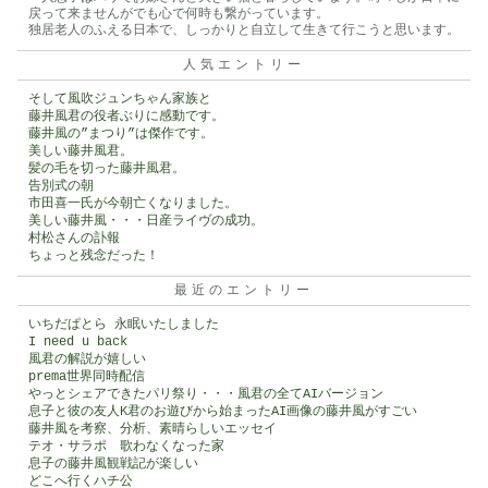
戻って来ませんがでも心で何時も繋がっています。
独居老人のふえる日本で、しっかりと自立して生きて行こうと思います。
人気エントリー
そして風吹ジュンちゃん家族と
藤井風君の役者ぶりに感動です。
藤井風の”まつり”は傑作です。
美しい藤井風君。
髪の毛を切った藤井風君。
告別式の朝
市田喜一氏が今朝亡くなりました。
美しい藤井風・・・日産ライヴの成功。
村松さんの訃報
ちょっと残念だった！
最近のエントリー
いちだぱとら 永眠いたしました
I need u back
風君の解説が嬉しい
prema世界同時配信
やっとシェアできたパリ祭り・・・風君の全てAIバージョン
息子と彼の友人K君のお遊びから始まったAI画像の藤井風がすごい
藤井風を考察、分析、素晴らしいエッセイ
テオ・サラポ 歌わなくなった家
息子の藤井風観戦記が楽しい
どこへ行くハチ公