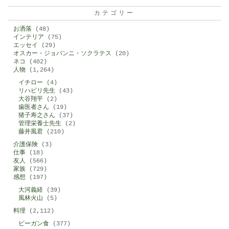
カテゴリー
お洒落
(48)
インテリア
(75)
エッセイ
(29)
オスカー・ジョバンニ・ソクラテス
(20)
ネコ
(402)
人物
(1,264)
イチロー
(4)
リハビリ先生
(43)
大谷翔平
(2)
歯医者さん
(19)
猪子寿之さん
(37)
管理栄養士先生
(2)
藤井風君
(210)
介護保険
(3)
仕事
(18)
友人
(566)
家族
(729)
感想
(197)
大河義経
(39)
風林火山
(5)
料理
(2,112)
ビーガン食
(377)