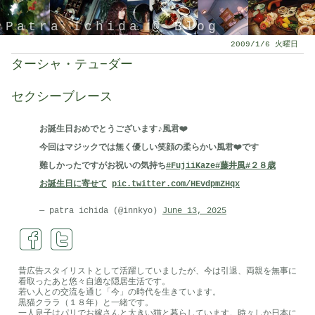
Patra Ichida @ Blog
2009/1/6 火曜日
ターシャ・テュ−ダー
セクシーブレース
お誕生日おめでとうございます♪風君❤️
今回はマジックでは無く優しい笑顔の柔らかい風君❤️です
難しかったですがお祝いの気持ち
#FujiiKaze
#藤井風
#２８歳
お誕生日に寄せて
pic.twitter.com/HEvdpmZHqx
引退したスタイリストの隠居ブログ
— patra ichida (@innkyo)
June 13, 2025
昔広告スタイリストとして活躍していましたが、今は引退、両親を無事に
看取ったあと悠々自適な隠居生活です。
若い人との交流を通じ「今」の時代を生きています。
黒猫クララ（１８年）と一緒です。
一人息子はパリでお嫁さんと大きい猫と暮らしています。時々しか日本に