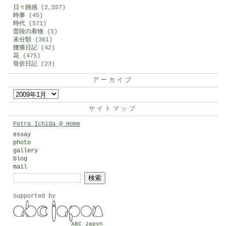
日々雑感
(2,557)
時事
(45)
時代
(571)
普段の着物
(5)
未分類
(361)
腰痛日記
(42)
花
(475)
骨折日記
(23)
アーカイブ
ア
ー
サイトマップ
カ
Patra Ichida @ Home
イ
essay
photo
ブ
gallery
blog
mail
検
索:
Supported by
ABC Japon