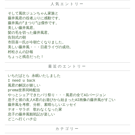
人気エントリー
そして風吹ジュンちゃん家族と
藤井風君の役者ぶりに感動です。
藤井風の”まつり”は傑作です。
美しい藤井風君。
髪の毛を切った藤井風君。
告別式の朝
市田喜一氏が今朝亡くなりました。
美しい藤井風・・・日産ライヴの成功。
村松さんの訃報
ちょっと残念だった！
最近のエントリー
いちだぱとら 永眠いたしました
I need u back
風君の解説が嬉しい
prema世界同時配信
やっとシェアできたパリ祭り・・・風君の全てAIバージョン
息子と彼の友人K君のお遊びから始まったAI画像の藤井風がすごい
藤井風を考察、分析、素晴らしいエッセイ
テオ・サラポ 歌わなくなった家
息子の藤井風観戦記が楽しい
どこへ行くハチ公
カテゴリー