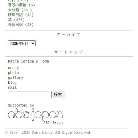
時代
(571)
普段の着物
(5)
未分類
(361)
腰痛日記
(42)
花
(475)
骨折日記
(23)
アーカイブ
ア
ー
サイトマップ
カ
Patra Ichida @ Home
イ
essay
photo
ブ
gallery
blog
mail
検
索:
Supported by
ABC Japon
© 1999 - 2026
Patra Ichida
, All Rights Reserved.