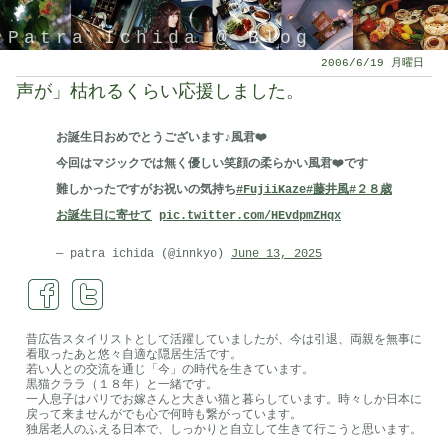
Patra Ichida @ Blog
2006/6/19 月曜日
声が」枯れるくらい応援しました。
お誕生日おめでとうございます♪風君❤️
今回はマジックでは無く優しい笑顔の柔らかい風君❤️です
難しかったですがお祝いの気持ち
#FujiiKaze
#藤井風
#２８歳
お誕生日に寄せて
pic.twitter.com/HEvdpmZHqx
— patra ichida (@innkyo)
June 13, 2025
引退したスタイリストの隠居ブログ
昔広告スタイリストとして活躍していましたが、今は引退、両親を無事に
看取ったあと悠々自適な隠居生活です。
若い人との交流を通じ「今」の時代を生きています。
黒猫クララ（１８年）と一緒です。
一人息子はパリでお嫁さんと大きい猫と暮らしています。時々しか日本に
戻って来ませんがでも心で何時も繋がっています。
独居老人のふえる日本で、しっかりと自立して生きて行こうと思います。