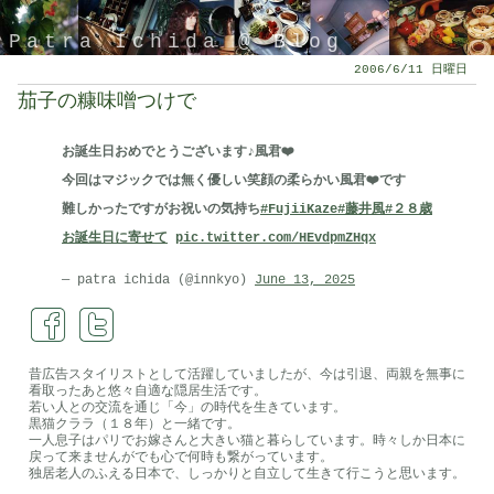
Patra Ichida @ Blog
2006/6/11 日曜日
茄子の糠味噌つけで
お誕生日おめでとうございます♪風君❤️
今回はマジックでは無く優しい笑顔の柔らかい風君❤️です
難しかったですがお祝いの気持ち
#FujiiKaze
#藤井風
#２８歳
お誕生日に寄せて
pic.twitter.com/HEvdpmZHqx
— patra ichida (@innkyo)
June 13, 2025
引退したスタイリストの隠居ブログ
昔広告スタイリストとして活躍していましたが、今は引退、両親を無事に
看取ったあと悠々自適な隠居生活です。
若い人との交流を通じ「今」の時代を生きています。
黒猫クララ（１８年）と一緒です。
一人息子はパリでお嫁さんと大きい猫と暮らしています。時々しか日本に
戻って来ませんがでも心で何時も繋がっています。
独居老人のふえる日本で、しっかりと自立して生きて行こうと思います。