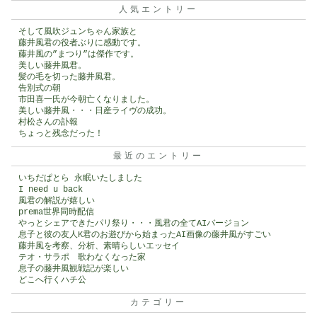
人気エントリー
そして風吹ジュンちゃん家族と
藤井風君の役者ぶりに感動です。
藤井風の”まつり”は傑作です。
美しい藤井風君。
髪の毛を切った藤井風君。
告別式の朝
市田喜一氏が今朝亡くなりました。
美しい藤井風・・・日産ライヴの成功。
村松さんの訃報
ちょっと残念だった！
最近のエントリー
いちだぱとら 永眠いたしました
I need u back
風君の解説が嬉しい
prema世界同時配信
やっとシェアできたパリ祭り・・・風君の全てAIバージョン
息子と彼の友人K君のお遊びから始まったAI画像の藤井風がすごい
藤井風を考察、分析、素晴らしいエッセイ
テオ・サラポ 歌わなくなった家
息子の藤井風観戦記が楽しい
どこへ行くハチ公
カテゴリー