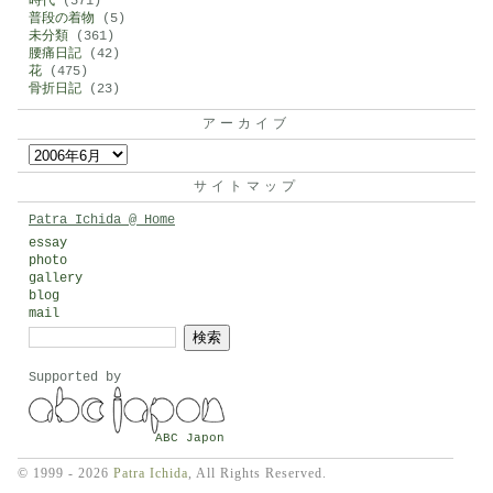
時代
(571)
普段の着物
(5)
未分類
(361)
腰痛日記
(42)
花
(475)
骨折日記
(23)
アーカイブ
ア
ー
サイトマップ
カ
Patra Ichida @ Home
イ
essay
photo
ブ
gallery
blog
mail
検
索:
Supported by
ABC Japon
© 1999 - 2026
Patra Ichida
, All Rights Reserved.