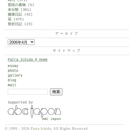
時代
(571)
普段の着物
(5)
未分類
(361)
腰痛日記
(42)
花
(475)
骨折日記
(23)
アーカイブ
ア
ー
サイトマップ
カ
Patra Ichida @ Home
イ
essay
photo
ブ
gallery
blog
mail
検
索:
Supported by
ABC Japon
© 1999 - 2026
Patra Ichida
, All Rights Reserved.