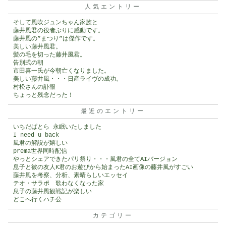
人気エントリー
そして風吹ジュンちゃん家族と
藤井風君の役者ぶりに感動です。
藤井風の”まつり”は傑作です。
美しい藤井風君。
髪の毛を切った藤井風君。
告別式の朝
市田喜一氏が今朝亡くなりました。
美しい藤井風・・・日産ライヴの成功。
村松さんの訃報
ちょっと残念だった！
最近のエントリー
いちだぱとら 永眠いたしました
I need u back
風君の解説が嬉しい
prema世界同時配信
やっとシェアできたパリ祭り・・・風君の全てAIバージョン
息子と彼の友人K君のお遊びから始まったAI画像の藤井風がすごい
藤井風を考察、分析、素晴らしいエッセイ
テオ・サラポ 歌わなくなった家
息子の藤井風観戦記が楽しい
どこへ行くハチ公
カテゴリー