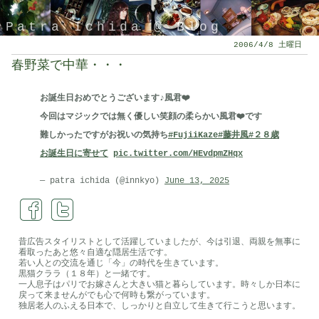
Patra Ichida @ Blog
2006/4/8 土曜日
春野菜で中華・・・
お誕生日おめでとうございます♪風君❤️
今回はマジックでは無く優しい笑顔の柔らかい風君❤️です
難しかったですがお祝いの気持ち
#FujiiKaze
#藤井風
#２８歳
お誕生日に寄せて
pic.twitter.com/HEvdpmZHqx
— patra ichida (@innkyo)
June 13, 2025
引退したスタイリストの隠居ブログ
昔広告スタイリストとして活躍していましたが、今は引退、両親を無事に
看取ったあと悠々自適な隠居生活です。
若い人との交流を通じ「今」の時代を生きています。
黒猫クララ（１８年）と一緒です。
一人息子はパリでお嫁さんと大きい猫と暮らしています。時々しか日本に
戻って来ませんがでも心で何時も繋がっています。
独居老人のふえる日本で、しっかりと自立して生きて行こうと思います。