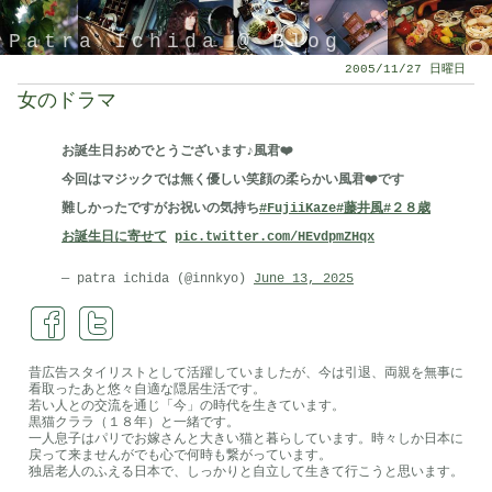
Patra Ichida @ Blog
2005/11/27 日曜日
女のドラマ
お誕生日おめでとうございます♪風君❤️
今回はマジックでは無く優しい笑顔の柔らかい風君❤️です
難しかったですがお祝いの気持ち
#FujiiKaze
#藤井風
#２８歳
お誕生日に寄せて
pic.twitter.com/HEvdpmZHqx
— patra ichida (@innkyo)
June 13, 2025
引退したスタイリストの隠居ブログ
昔広告スタイリストとして活躍していましたが、今は引退、両親を無事に
看取ったあと悠々自適な隠居生活です。
若い人との交流を通じ「今」の時代を生きています。
黒猫クララ（１８年）と一緒です。
一人息子はパリでお嫁さんと大きい猫と暮らしています。時々しか日本に
戻って来ませんがでも心で何時も繋がっています。
独居老人のふえる日本で、しっかりと自立して生きて行こうと思います。