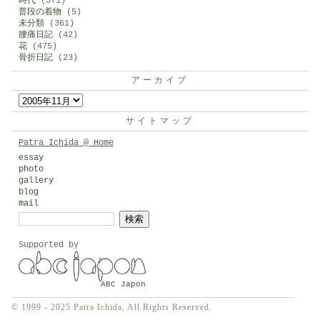
時代
(571)
普段の着物
(5)
未分類
(361)
腰痛日記
(42)
花
(475)
骨折日記
(23)
アーカイブ
ア
ー
サイトマップ
カ
Patra Ichida @ Home
イ
essay
photo
ブ
gallery
blog
mail
検
索:
Supported by
ABC Japon
© 1999 - 2025
Patra Ichida
, All Rights Reserved.