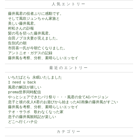
人気エントリー
藤井風君の役者ぶりに感動です。
そして風吹ジュンちゃん家族と
美しい藤井風君。
村松さんの訃報
髪の毛を切った藤井風君。
合田ノブヨ夫妻が見えました。
告別式の朝
市田喜一氏が今朝亡くなりました。
アントニオ・ガデスの記録
藤井風を考察、分析、素晴らしいエッセイ
最近のエントリー
いちだぱとら 永眠いたしました
I need u back
風君の解説が嬉しい
prema世界同時配信
やっとシェアできたパリ祭り・・・風君の全てAIバージョン
息子と彼の友人K君のお遊びから始まったAI画像の藤井風がすごい
藤井風を考察、分析、素晴らしいエッセイ
テオ・サラポ 歌わなくなった家
息子の藤井風観戦記が楽しい
どこへ行くハチ公
カテゴリー