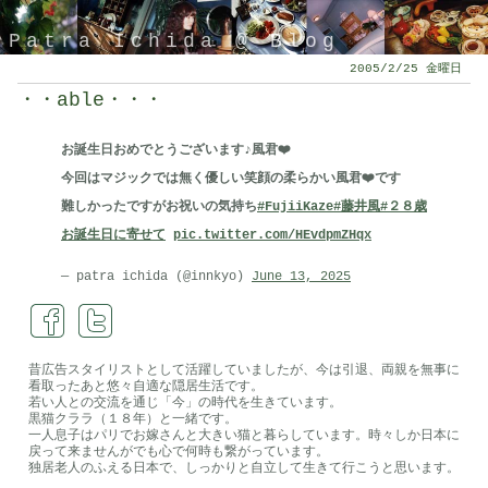
Patra Ichida @ Blog
2005/2/25 金曜日
・・able・・・
お誕生日おめでとうございます♪風君❤️
今回はマジックでは無く優しい笑顔の柔らかい風君❤️です
難しかったですがお祝いの気持ち
#FujiiKaze
#藤井風
#２８歳
お誕生日に寄せて
pic.twitter.com/HEvdpmZHqx
— patra ichida (@innkyo)
June 13, 2025
引退したスタイリストの隠居ブログ
昔広告スタイリストとして活躍していましたが、今は引退、両親を無事に
看取ったあと悠々自適な隠居生活です。
若い人との交流を通じ「今」の時代を生きています。
黒猫クララ（１８年）と一緒です。
一人息子はパリでお嫁さんと大きい猫と暮らしています。時々しか日本に
戻って来ませんがでも心で何時も繋がっています。
独居老人のふえる日本で、しっかりと自立して生きて行こうと思います。