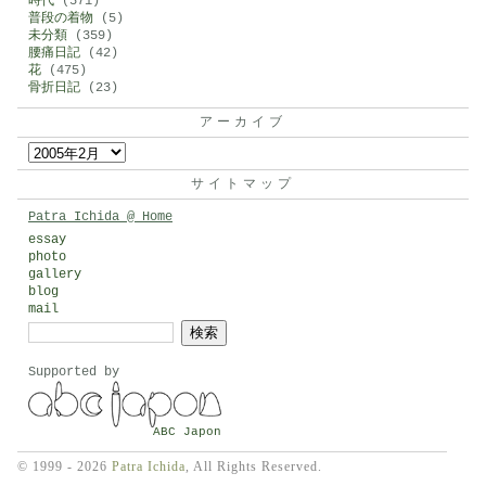
時代
(571)
普段の着物
(5)
未分類
(359)
腰痛日記
(42)
花
(475)
骨折日記
(23)
アーカイブ
ア
ー
サイトマップ
カ
Patra Ichida @ Home
イ
essay
photo
ブ
gallery
blog
mail
検
索:
Supported by
ABC Japon
© 1999 - 2026
Patra Ichida
, All Rights Reserved.