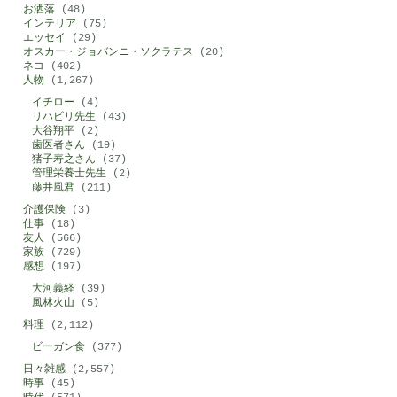
お洒落
(48)
インテリア
(75)
エッセイ
(29)
オスカー・ジョバンニ・ソクラテス
(20)
ネコ
(402)
人物
(1,267)
イチロー
(4)
リハビリ先生
(43)
大谷翔平
(2)
歯医者さん
(19)
猪子寿之さん
(37)
管理栄養士先生
(2)
藤井風君
(211)
介護保険
(3)
仕事
(18)
友人
(566)
家族
(729)
感想
(197)
大河義経
(39)
風林火山
(5)
料理
(2,112)
ビーガン食
(377)
日々雑感
(2,557)
時事
(45)