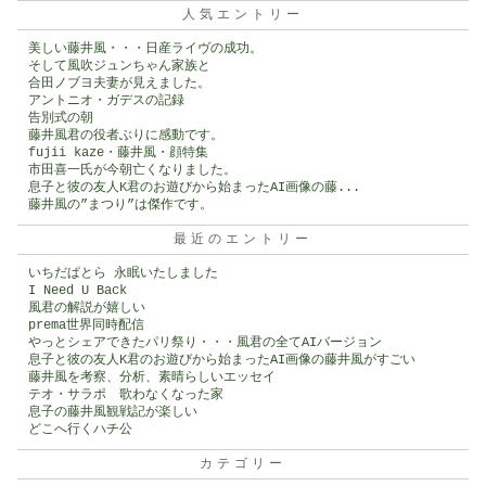
人気エントリー
美しい藤井風・・・日産ライヴの成功。
そして風吹ジュンちゃん家族と
合田ノブヨ夫妻が見えました。
アントニオ・ガデスの記録
告別式の朝
藤井風君の役者ぶりに感動です。
fujii kaze・藤井風・顔特集
市田喜一氏が今朝亡くなりました。
息子と彼の友人K君のお遊びから始まったAI画像の藤...
藤井風の”まつり”は傑作です。
最近のエントリー
いちだぱとら 永眠いたしました
I Need U Back
風君の解説が嬉しい
prema世界同時配信
やっとシェアできたパリ祭り・・・風君の全てAIバージョン
息子と彼の友人K君のお遊びから始まったAI画像の藤井風がすごい
藤井風を考察、分析、素晴らしいエッセイ
テオ・サラポ 歌わなくなった家
息子の藤井風観戦記が楽しい
どこへ行くハチ公
カテゴリー