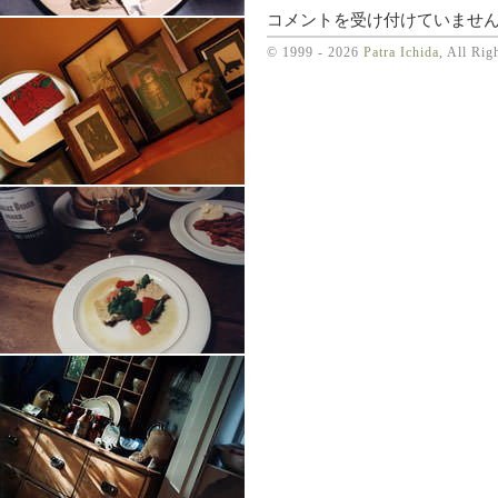
此
コメントを受け付けていませ
の
© 1999 - 2026
Patra Ichida
, All Rig
仔．
可
愛
い
♬
は