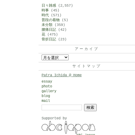
日々雑感
(2,557)
時事
(45)
時代
(571)
普段の着物
(5)
未分類
(359)
腰痛日記
(42)
花
(475)
骨折日記
(23)
アーカイブ
ア
ー
サイトマップ
カ
Patra Ichida @ Home
イ
essay
photo
ブ
gallery
blog
mail
検
索:
Supported by