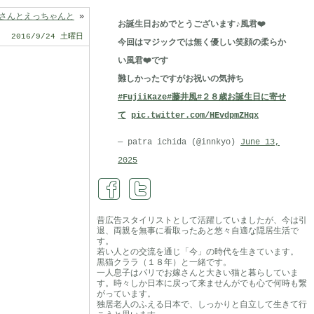
さんとえっちゃんと
»
お誕生日おめでとうございます♪風君❤️
2016/9/24 土曜日
今回はマジックでは無く優しい笑顔の柔らか
い風君❤️です
難しかったですがお祝いの気持ち
#FujiiKaze
#藤井風
#２８歳お誕生日に寄せ
て
pic.twitter.com/HEvdpmZHqx
— patra ichida (@innkyo)
June 13,
2025
昔広告スタイリストとして活躍していましたが、今は引
退、両親を無事に看取ったあと悠々自適な隠居生活で
す。
若い人との交流を通じ「今」の時代を生きています。
黒猫クララ（１８年）と一緒です。
一人息子はパリでお嫁さんと大きい猫と暮らしていま
す。時々しか日本に戻って来ませんがでも心で何時も繋
がっています。
独居老人のふえる日本で、しっかりと自立して生きて行