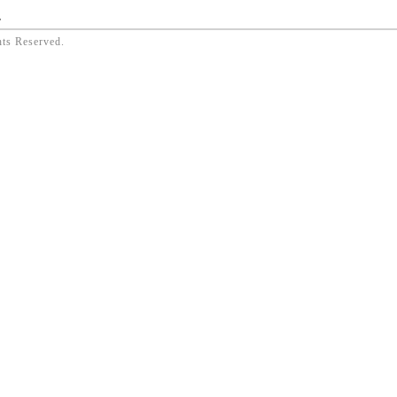
ん
hts Reserved.