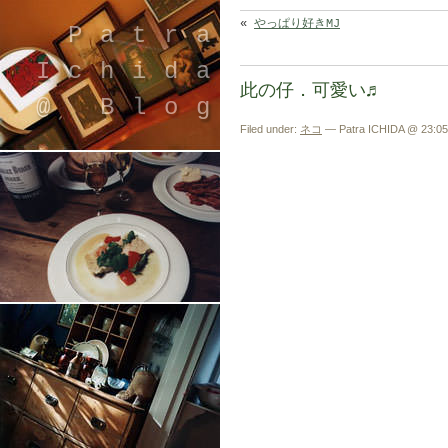
«
やっぱり好きMJ
Patra
Ichida
此の仔．可愛い♬
@ Blog
Filed under:
ネコ
— Patra ICHIDA @ 23:05
引退したスタイリストの隠居ブログ