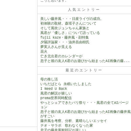
こうと思います。
人気エントリー
美しい藤井風・・・日産ライヴの成功。
初体験の取材。森瑶子さんについて
そして風吹ジュンちゃん家族と
風君が「優しさ」について語っている
fujii kaze・藤井風・顔特集
夕陽評論家・・・油井昌由樹氏
夢実人さんが見える
花火
亡き北出君のカレンダーが
息子と彼の友人K君のお遊びから始まったAI画像の藤...
最近のエントリー
母の推し活
いちだぱとら 永眠いたしました
I Need U Back
風君の解説が嬉しい
prema世界同時配信
やっとシェアできたパリ祭り・・・風君の全てAIバージ
ョン
息子と彼の友人K君のお遊びから始まったAI画像の藤井風
がすごい
藤井風を考察、分析、素晴らしいエッセイ
テオ・サラポ 歌わなくなった家
息子の藤井風観戦記が楽しい