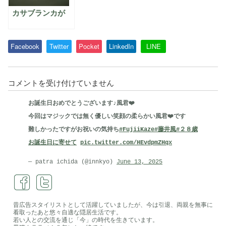
カサブランカが
Facebook
Twitter
Pocket
LinkedIn
LINE
カ
コメントを受け付けていません
サ
お誕生日おめでとうございます♪風君❤️
ブ
今回はマジックでは無く優しい笑顔の柔らかい風君❤️です
ラ
難しかったですがお祝いの気持ち
#FujiiKaze
#藤井風
#２８歳
ン
お誕生日に寄せて
pic.twitter.com/HEvdpmZHqx
カ
が・・・
— patra ichida (@innkyo)
June 13, 2025
は
昔広告スタイリストとして活躍していましたが、今は引退、両親を無事に
看取ったあと悠々自適な隠居生活です。
若い人との交流を通じ「今」の時代を生きています。