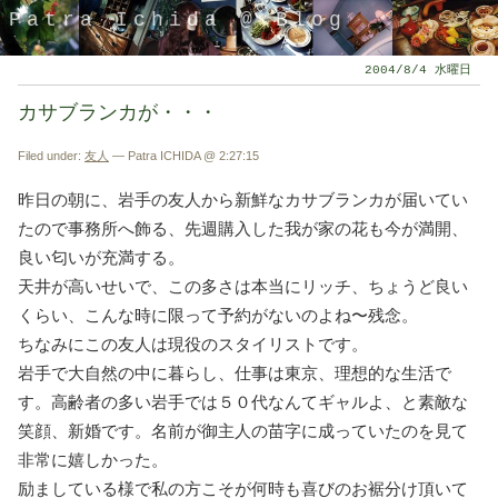
Patra Ichida @ Blog
2004/8/4 水曜日
カサブランカが・・・
Filed under:
友人
— Patra ICHIDA @ 2:27:15
昨日の朝に、岩手の友人から新鮮なカサブランカが届いてい
たので事務所へ飾る、先週購入した我が家の花も今が満開、
良い匂いが充満する。
天井が高いせいで、この多さは本当にリッチ、ちょうど良い
くらい、こんな時に限って予約がないのよね〜残念。
引退したスタイリストの隠居ブログ
ちなみにこの友人は現役のスタイリストです。
岩手で大自然の中に暮らし、仕事は東京、理想的な生活で
す。高齢者の多い岩手では５０代なんてギャルよ、と素敵な
笑顔、新婚です。名前が御主人の苗字に成っていたのを見て
非常に嬉しかった。
励ましている様で私の方こそが何時も喜びのお裾分け頂いて