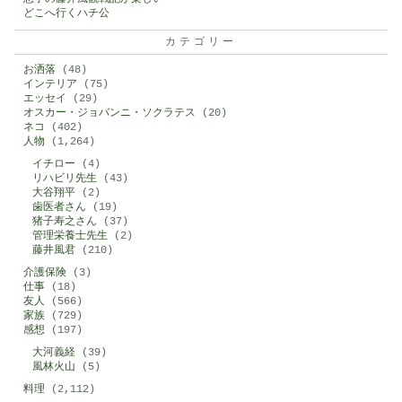
どこへ行くハチ公
カテゴリー
お洒落
(48)
インテリア
(75)
エッセイ
(29)
オスカー・ジョバンニ・ソクラテス
(20)
ネコ
(402)
人物
(1,264)
イチロー
(4)
リハビリ先生
(43)
大谷翔平
(2)
歯医者さん
(19)
猪子寿之さん
(37)
管理栄養士先生
(2)
藤井風君
(210)
介護保険
(3)
仕事
(18)
友人
(566)
家族
(729)
感想
(197)
大河義経
(39)
風林火山
(5)
料理
(2,112)