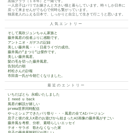
黒猫クララ（１８年）と一緒です。
一人息子はパリでお嫁さんと大きい猫と暮らしています。時々しか日本に
戻って来ませんがでも心で何時も繋がっています。
独居老人のふえる日本で、しっかりと自立して生きて行こうと思います。
人気エントリー
そして風吹ジュンちゃん家族と
藤井風君の役者ぶりに感動です。
アントニオ・ガデスの記録
美しい藤井風・・・日産ライヴの成功。
藤井風の”まつり”は傑作です。
美しい藤井風君。
髪の毛を切った藤井風君。
告別式の朝
村松さんの訃報
市田喜一氏が今朝亡くなりました。
最近のエントリー
いちだぱとら 永眠いたしました
I need u back
風君の解説が嬉しい
prema世界同時配信
やっとシェアできたパリ祭り・・・風君の全てAIバージョン
息子と彼の友人K君のお遊びから始まったAI画像の藤井風がすごい
藤井風を考察、分析、素晴らしいエッセイ
テオ・サラポ 歌わなくなった家
息子の藤井風観戦記が楽しい