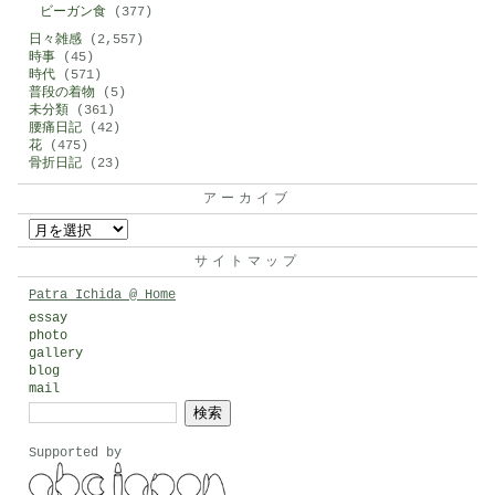
ビーガン食
(377)
日々雑感
(2,557)
時事
(45)
時代
(571)
普段の着物
(5)
未分類
(361)
腰痛日記
(42)
花
(475)
骨折日記
(23)
アーカイブ
ア
ー
サイトマップ
カ
Patra Ichida @ Home
イ
essay
photo
ブ
gallery
blog
mail
検
索:
Supported by