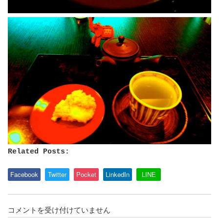
Related Posts:
Facebook
Twitter
Pocket
LinkedIn
LINE
ズ
コメントを受け付けていません