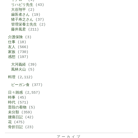
イチロー
(4)
リハビリ先生
(43)
大谷翔平
(2)
歯医者さん
(19)
猪子寿之さん
(37)
管理栄養士先生
(2)
藤井風君
(211)
介護保険
(3)
仕事
(18)
友人
(566)
家族
(730)
感想
(197)
大河義経
(39)
風林火山
(5)
料理
(2,112)
ビーガン食
(377)
日々雑感
(2,557)
時事
(45)
時代
(571)
普段の着物
(5)
未分類
(359)
腰痛日記
(42)
花
(475)
骨折日記
(23)
アーカイブ