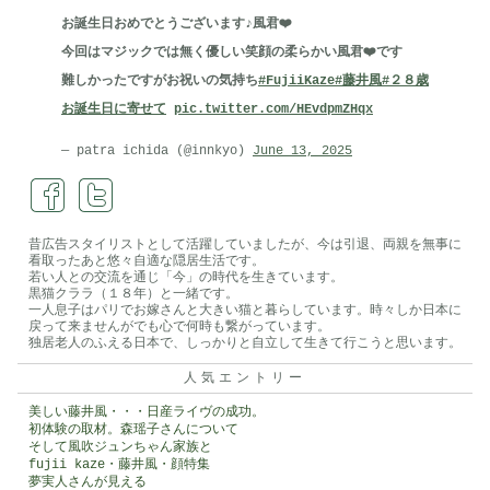
ン
お誕生日おめでとうございます♪風君❤️
ダ
今回はマジックでは無く優しい笑顔の柔らかい風君❤️です
餅
難しかったですがお祝いの気持ち
#FujiiKaze
#藤井風
#２８歳
の
お誕生日に寄せて
pic.twitter.com/HEvdpmZHqx
オ
ヤ
— patra ichida (@innkyo)
June 13, 2025
ツ
は
昔広告スタイリストとして活躍していましたが、今は引退、両親を無事に
看取ったあと悠々自適な隠居生活です。
若い人との交流を通じ「今」の時代を生きています。
黒猫クララ（１８年）と一緒です。
一人息子はパリでお嫁さんと大きい猫と暮らしています。時々しか日本に
戻って来ませんがでも心で何時も繋がっています。
独居老人のふえる日本で、しっかりと自立して生きて行こうと思います。
人気エントリー
美しい藤井風・・・日産ライヴの成功。
初体験の取材。森瑶子さんについて
そして風吹ジュンちゃん家族と
fujii kaze・藤井風・顔特集
夢実人さんが見える