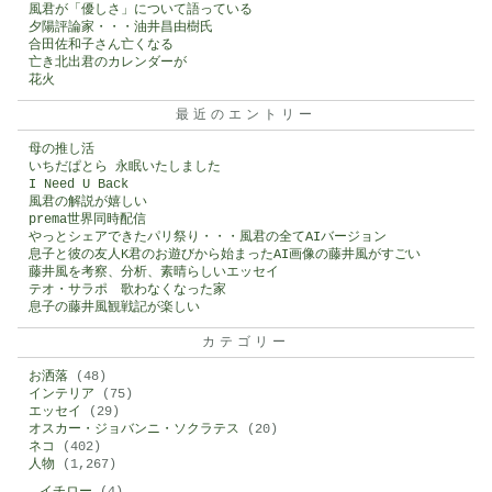
風君が「優しさ」について語っている
夕陽評論家・・・油井昌由樹氏
合田佐和子さん亡くなる
亡き北出君のカレンダーが
花火
最近のエントリー
母の推し活
いちだぱとら 永眠いたしました
I Need U Back
風君の解説が嬉しい
prema世界同時配信
やっとシェアできたパリ祭り・・・風君の全てAIバージョン
息子と彼の友人K君のお遊びから始まったAI画像の藤井風がすごい
藤井風を考察、分析、素晴らしいエッセイ
テオ・サラポ 歌わなくなった家
息子の藤井風観戦記が楽しい
カテゴリー
お洒落
(48)
インテリア
(75)
エッセイ
(29)
オスカー・ジョバンニ・ソクラテス
(20)
ネコ
(402)
人物
(1,267)