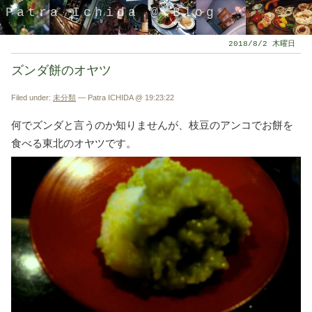
Patra Ichida @ Blog
2018/8/2 木曜日
ズンダ餅のオヤツ
Filed under:
未分類
— Patra ICHIDA @ 19:23:22
何でズンダと言うのか知りませんが、枝豆のアンコでお餅を
食べる東北のオヤツです。
引退したスタイリストの隠居ブログ