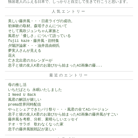
独居老人のふえる日本で、しっかりと自立して生きて行こうと思います。
人気エントリー
美しい藤井風・・・日産ライヴの成功。
初体験の取材。森瑶子さんについて
そして風吹ジュンちゃん家族と
風君が「優しさ」について語っている
fujii kaze・藤井風・顔特集
夕陽評論家・・・油井昌由樹氏
夢実人さんが見える
花火
亡き北出君のカレンダーが
息子と彼の友人K君のお遊びから始まったAI画像の藤...
最近のエントリー
母の推し活
いちだぱとら 永眠いたしました
I Need U Back
風君の解説が嬉しい
prema世界同時配信
やっとシェアできたパリ祭り・・・風君の全てAIバージョン
息子と彼の友人K君のお遊びから始まったAI画像の藤井風がすごい
藤井風を考察、分析、素晴らしいエッセイ
テオ・サラポ 歌わなくなった家
息子の藤井風観戦記が楽しい