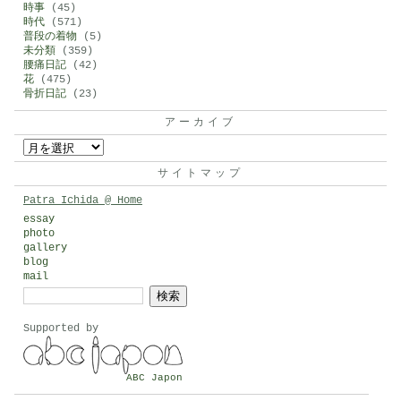
時事
(45)
時代
(571)
普段の着物
(5)
未分類
(359)
腰痛日記
(42)
花
(475)
骨折日記
(23)
アーカイブ
ア
ー
サイトマップ
カ
Patra Ichida @ Home
イ
essay
photo
ブ
gallery
blog
mail
検
索:
Supported by
ABC Japon