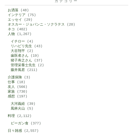
カテゴリー
お洒落
(48)
インテリア
(75)
エッセイ
(29)
オスカー・ジョバンニ・ソクラテス
(20)
ネコ
(402)
人物
(1,267)
イチロー
(4)
リハビリ先生
(43)
大谷翔平
(2)
歯医者さん
(19)
猪子寿之さん
(37)
管理栄養士先生
(2)
藤井風君
(211)
介護保険
(3)
仕事
(18)
友人
(566)
家族
(730)
感想
(197)
大河義経
(39)
風林火山
(5)
料理
(2,112)
ビーガン食
(377)
日々雑感
(2,557)