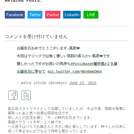
Related Posts:
Facebook
Twitter
Pocket
LinkedIn
LINE
こ
コメントを受け付けていません
の
お誕生日おめでとうございます♪風君❤️
年
今回はマジックでは無く優しい笑顔の柔らかい風君❤️です
に
難しかったですがお祝いの気持ち
#FujiiKaze
#藤井風
#２８歳
産
お誕生日に寄せて
pic.twitter.com/HEvdpmZHqx
ま
れ
— patra ichida (@innkyo)
June 13, 2025
て
い
た・・・
昔広告スタイリストとして活躍していましたが、今は引退、両親を無事に
看取ったあと悠々自適な隠居生活です。
は
若い人との交流を通じ「今」の時代を生きています。
黒猫クララ（１８年）と一緒です。
一人息子はパリでお嫁さんと大きい猫と暮らしています。時々しか日本に
戻って来ませんがでも心で何時も繋がっています。