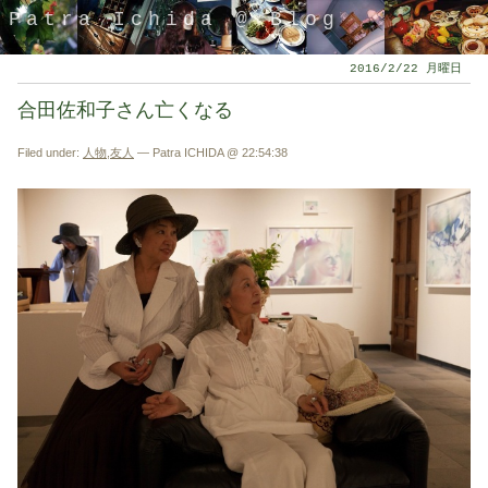
Patra Ichida @ Blog
2016/2/22 月曜日
合田佐和子さん亡くなる
Filed under:
人物
,
友人
— Patra ICHIDA @ 22:54:38
引退したスタイリストの隠居ブログ