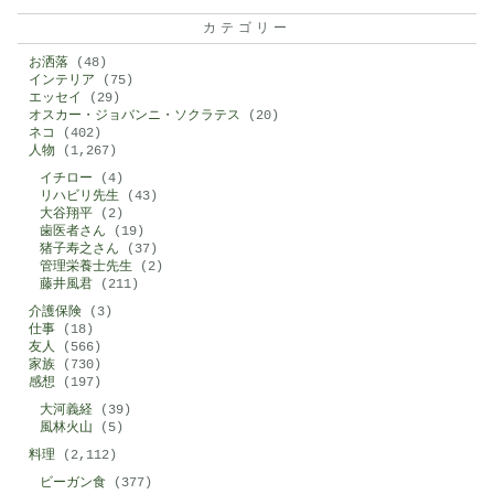
カテゴリー
お洒落
(48)
インテリア
(75)
エッセイ
(29)
オスカー・ジョバンニ・ソクラテス
(20)
ネコ
(402)
人物
(1,267)
イチロー
(4)
リハビリ先生
(43)
大谷翔平
(2)
歯医者さん
(19)
猪子寿之さん
(37)
管理栄養士先生
(2)
藤井風君
(211)
介護保険
(3)
仕事
(18)
友人
(566)
家族
(730)
感想
(197)
大河義経
(39)
風林火山
(5)
料理
(2,112)
ビーガン食
(377)