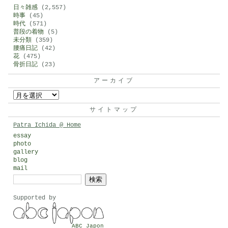
日々雑感
(2,557)
時事
(45)
時代
(571)
普段の着物
(5)
未分類
(359)
腰痛日記
(42)
花
(475)
骨折日記
(23)
アーカイブ
ア
ー
サイトマップ
カ
Patra Ichida @ Home
イ
essay
photo
ブ
gallery
blog
mail
検
索:
Supported by
ABC Japon