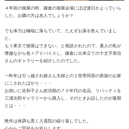
４年前の個展の時、鎌倉の個展会場にほぼ連日かよっていら
した。お隣の方は友人でしょうか？
でも体力は極端に落ちていて、たえずお薬を飲んでいまし
た。
もう東京で個展はできない、と相談されたので、素人の私が
僭越ながら色々アドバイスし、鎌倉に出来立ての十文字美信
さんのギャラリーを紹介したのでした。
一昨年は引っ越され娘さん夫婦との２世帯同居の新築のお家
にこされたばかり・・・
お祝いに佐和子さん絶頂期の７０年代の名品、リパッティを
三浦次郎ギャラリーから購入し、そのときお話したのが最期
とは・・・
晩年は体調も悪く入退院の繰り返しでした。
心からご冥福をお祈りします。