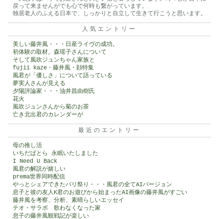
戻って来ませんがでも心で何時も繋がっています。
独居老人のふえる日本で、しっかりと自立して生きて行こうと思います。
人気エントリー
美しい藤井風・・・日産ライヴの成功。
初体験の取材。森瑶子さんについて
そして風吹ジュンちゃん家族と
fujii kaze・藤井風・顔特集
風君が「優しさ」について語っている
夢実人さんが見える
夕陽評論家・・・油井昌由樹氏
花火
風吹ジュンさんから菊のお茶
亡き北出君のカレンダーが
最近のエントリー
母の推し活
いちだぱとら 永眠いたしました
I Need U Back
風君の解説が嬉しい
prema世界同時配信
やっとシェアできたパリ祭り・・・風君の全てAIバージョン
息子と彼の友人K君のお遊びから始まったAI画像の藤井風がすごい
藤井風を考察、分析、素晴らしいエッセイ
テオ・サラポ 歌わなくなった家
息子の藤井風観戦記が楽しい