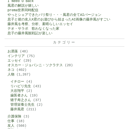
I Need U Back
風君の解説が嬉しい
prema世界同時配信
やっとシェアできたパリ祭り・・・風君の全てAIバージョン
息子と彼の友人K君のお遊びから始まったAI画像の藤井風がすごい
藤井風を考察、分析、素晴らしいエッセイ
テオ・サラポ 歌わなくなった家
息子の藤井風観戦記が楽しい
カテゴリー
お洒落
(48)
インテリア
(75)
エッセイ
(29)
オスカー・ジョバンニ・ソクラテス
(20)
ネコ
(402)
人物
(1,267)
イチロー
(4)
リハビリ先生
(43)
大谷翔平
(2)
歯医者さん
(19)
猪子寿之さん
(37)
管理栄養士先生
(2)
藤井風君
(211)
介護保険
(3)
仕事
(18)
友人
(566)