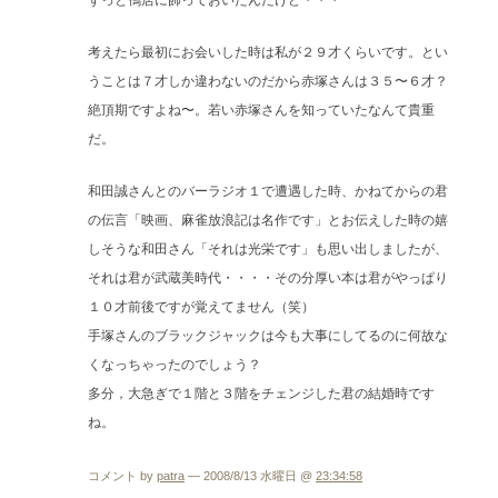
ずっと鴨居に飾っておいたんだけど・・・
考えたら最初にお会いした時は私が２９才くらいです。とい
うことは７才しか違わないのだから赤塚さんは３５〜６才？
絶頂期ですよね〜。若い赤塚さんを知っていたなんて貴重
だ。
和田誠さんとのバーラジオ１で遭遇した時、かねてからの君
の伝言「映画、麻雀放浪記は名作です」とお伝えした時の嬉
しそうな和田さん「それは光栄です」も思い出しましたが、
それは君が武蔵美時代・・・・その分厚い本は君がやっぱり
１０才前後ですが覚えてません（笑）
手塚さんのブラックジャックは今も大事にしてるのに何故な
くなっちゃったのでしょう？
多分，大急ぎで１階と３階をチェンジした君の結婚時です
ね。
コメント by
patra
— 2008/8/13 水曜日 @
23:34:58