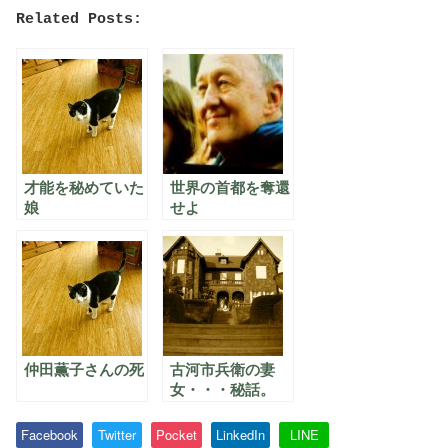
Related Posts:
才能を秘めていた
世界の首都を奪還
娘
せよ
仲田薫子さんの死
古河市兵衛の妻
女・・・秘話。
Facebook
Twitter
Pocket
LinkedIn
LINE