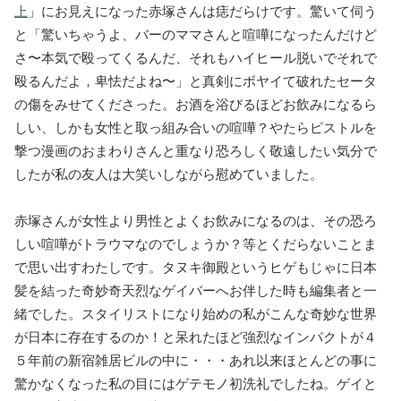
上
」にお見えになった赤塚さんは痣だらけです。驚いて伺う
と「驚いちゃうよ、バーのママさんと喧嘩になったんだけど
さ〜本気で殴ってくるんだ、それもハイヒール脱いでそれで
殴るんだよ，卑怯だよね〜」と真剣にボヤイて破れたセータ
の傷をみせてくださった。お酒を浴びるほどお飲みになるら
しい、しかも女性と取っ組み合いの喧嘩？やたらピストルを
撃つ漫画のおまわりさんと重なり恐ろしく敬遠したい気分で
したが私の友人は大笑いしながら慰めていました。
赤塚さんが女性より男性とよくお飲みになるのは、その恐ろ
しい喧嘩がトラウマなのでしょうか？等とくだらないことま
で思い出すわたしです。タヌキ御殿というヒゲもじゃに日本
髪を結った奇妙奇天烈なゲイバーへお伴した時も編集者と一
緒でした。スタイリストになり始めの私がこんな奇妙な世界
が日本に存在するのか！と呆れたほど強烈なインパクトが４
５年前の新宿雑居ビルの中に・・・あれ以来ほとんどの事に
驚かなくなった私の目にはゲテモノ初洗礼でしたね。ゲイと