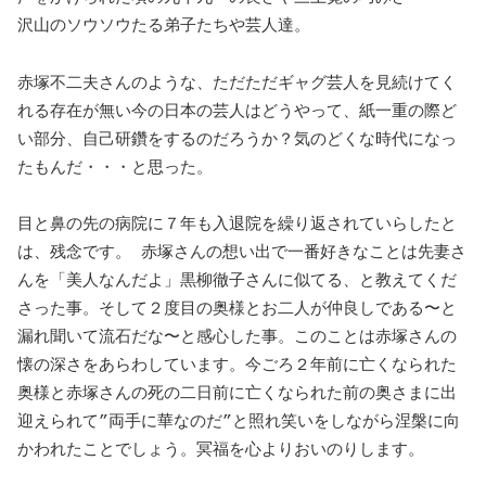
沢山のソウソウたる弟子たちや芸人達。
赤塚不二夫さんのような、ただただギャグ芸人を見続けてく
れる存在が無い今の日本の芸人はどうやって、紙一重の際ど
い部分、自己研鑽をするのだろうか？気のどくな時代になっ
たもんだ・・・と思った。
目と鼻の先の病院に７年も入退院を繰り返されていらしたと
は、残念です。 赤塚さんの想い出で一番好きなことは先妻さ
んを「美人なんだよ」黒柳徹子さんに似てる、と教えてくだ
さった事。そして２度目の奥様とお二人が仲良しである〜と
漏れ聞いて流石だな〜と感心した事。このことは赤塚さんの
懐の深さをあらわしています。今ごろ２年前に亡くなられた
奥様と赤塚さんの死の二日前に亡くなられた前の奥さまに出
迎えられて”両手に華なのだ”と照れ笑いをしながら涅槃に向
かわれたことでしょう。冥福を心よりおいのりします。