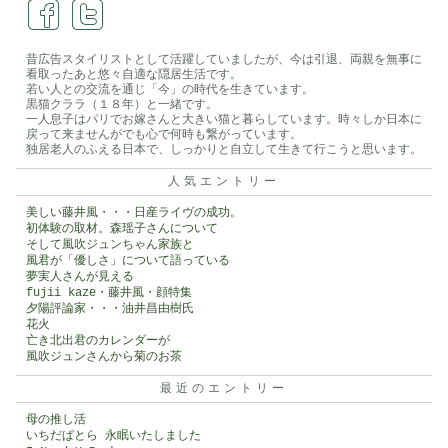
昔広告スタイリストとして活躍していましたが、今は引退、両親を無事に
看取ったあと悠々自適な隠居生活です。
若い人との交流を通じ「今」の時代を生きています。
黒猫クララ（１８年）と一緒です。
一人息子はパリでお嫁さんと大きい猫と暮らしています。時々しか日本に
戻って来ませんがでも心で何時も繋がっています。
独居老人のふえる日本で、しっかりと自立して生きて行こうと思います。
人気エントリー
美しい藤井風・・・日産ライヴの成功。
初体験の取材。森瑶子さんについて
そして風吹ジュンちゃん家族と
風君が「優しさ」について語っている
夢実人さんが見える
fujii kaze・藤井風・顔特集
夕陽評論家・・・油井昌由樹氏
花火
亡き北出君のカレンダーが
風吹ジュンさんから菊のお茶
最近のエントリー
母の推し活
いちだぱとら 永眠いたしました