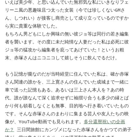
いえば美少年、と思い込んでいた無邪気な私にいきなりフェ
リーニ風の悪趣味且つ太った女装（今では珍しくないGMさ
ん、しつれい）が接客し商売として成り立っているのですか
ら実に貴重な体験でした。
もちろん男どもにしか興味の無い彼ジョ等は同行の若き編集
者を襲います。その度に未だ純情な人妻だった私は必死に彼
ジョ等の猛攻から編集者を庇ってあげていた！というお粗
末、赤塚さんはニコニコして嬉しそうに飲んでるだけ。
もう記憶が朧なのだが当時経堂に住んでいた私は、確か赤塚
さん関連の誰かを、三上寛さんの住んでいた成城まで一緒に
車で送った記憶もある。あるいは三上さん本人を？あの時
代、誰が誰なんて深く追求せずに袖摺り合うも多少の縁とば
かり何も頓着しなくとも無事、目的地へ行き着いていたもの
です。そんな赤塚さんのまわりに集まる芸人や友人たちの映
像が、YouTube動画でも見られます。
多分還暦祝いの企画
か？
三日間旅館にカンヅメになった赤塚さんをかつての弟子