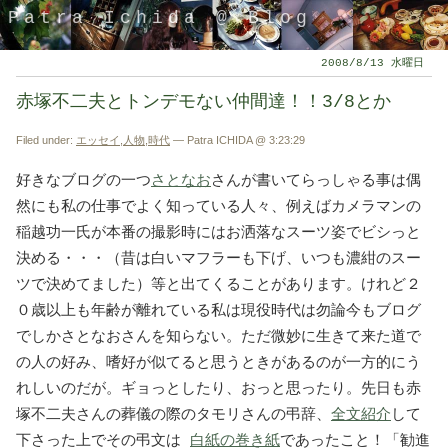
Patra Ichida @ Blog
2008/8/13 水曜日
赤塚不二夫とトンデモない仲間達！！3/8とか
Filed under:
エッセイ
,
人物
,
時代
— Patra ICHIDA @ 3:23:29
好きなブログの一つ
さとなお
さんが書いてらっしゃる事は偶
然にも私の仕事でよく知っている人々、例えばカメラマンの
稲越功一氏が本番の撮影時にはお洒落なスーツ姿でビシっと
決める・・・（昔は白いマフラーも下げ、いつも濃紺のスー
ツで決めてました）等と出てくることがあります。けれど２
引退したスタイリストの隠居ブログ
０歳以上も年齢が離れている私は現役時代は勿論今もブログ
でしかさとなおさんを知らない。ただ微妙に生きて来た道で
の人の好み、嗜好が似てると思うときがあるのが一方的にう
れしいのだが。ギョっとしたり、おっと思ったり。先日も赤
塚不二夫さんの葬儀の際のタモリさんの弔辞、
全文紹介
して
下さった上でその弔文は
白紙の巻き紙
であったこと！「勧進