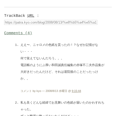
TrackBack
URL
:
Comments (4)
ええ〜、ニャロメの色紙を貰ったの！？なぜか記憶がな
い・・・
何で覚えてないんだろう。。。
電話帳のようにぶ厚い和田誠責任編集の赤塚不二夫作品集が
大好きだったんだけど、それは退院後のことだったっけ
か。。
コメント by kyo — 2008/8/13 水曜日 @
9:15:44
私も良くどんな経緯でお見舞いの色紙が届いたのかわすれち
ゃった。