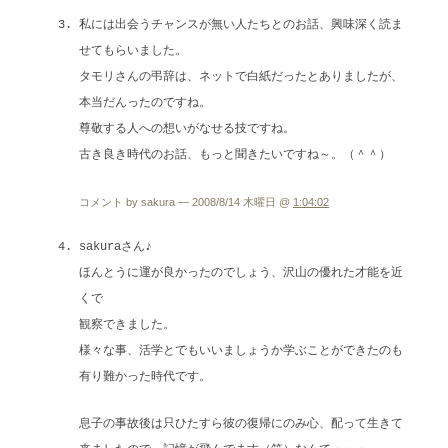
私には出会うチャンスが無い人たちとのお話、興味深く読ま
せてもらいました。
タモリさんの弔辞は、ネットで白紙だったとありましたが、
本当だんったのですね。
尊敬する人への想いがなせる技ですね。
古き良き時代のお話、もっと聞きたいですね～。（＾＾）
コメント by sakura — 2008/8/14 木曜日 @
1:04:02
sakuraさん♪
ほんとうに運が良かったのでしょう、沢山の優れた才能を近
くで
観察できました。
様々な事、活学とでもいいましょうか学ぶことができたのも
有り難かった時代です。
息子の事故後は只ひたすら彼の復帰にのみ心、配って生きて