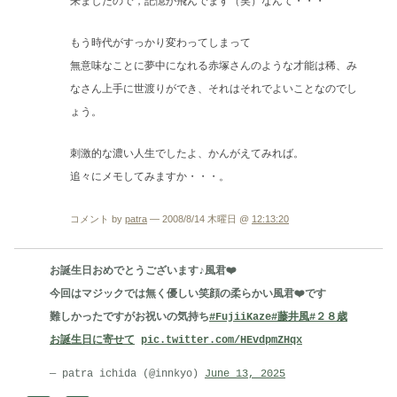
来ましたので，記憶が飛んでます（笑）なんて・・・
もう時代がすっかり変わってしまって
無意味なことに夢中になれる赤塚さんのような才能は稀、み
なさん上手に世渡りができ、それはそれでよいことなのでし
ょう。
刺激的な濃い人生でしたよ、かんがえてみれば。
追々にメモしてみますか・・・。
コメント by
patra
— 2008/8/14 木曜日 @
12:13:20
お誕生日おめでとうございます♪風君❤️
今回はマジックでは無く優しい笑顔の柔らかい風君❤️です
難しかったですがお祝いの気持ち
#FujiiKaze
#藤井風
#２８歳
お誕生日に寄せて
pic.twitter.com/HEvdpmZHqx
— patra ichida (@innkyo)
June 13, 2025