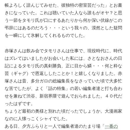
帳よろしく諳んじてみせた、彼独特の密室芸だった」とお書
きになっていた。これは聴いていた人なら誰もがオヤ？と思
う一節をタモリ氏が口にするあたりから何か深い伏線がこの
弔辞にはあるのだろう・・・という我々の、漠然とした疑問
を一瞬にして氷解してくれるものでした。
赤塚さんは飲み会でタモリさんは仕事で、現役時代に、時代
はズレてはいましたがお会いした私には、さとなおさんの日
記によるタモリ氏の真剣勝負、正に目から鱗・・・何と粋な
芸（ギャグ）で恩返ししたことか！と嬉しくなりました。赤
塚さんは昔、多分ガロの総編集長をなさっていた頃で大多忙
な筈でしたが、よく「話の特集」の若い編集者達と打ち合わ
せを兼ねて渋谷、新宿界隈で遊んでおられました。４０代だ
ったはずです。
ちょうど最初の奥様と別れた頃だったでしょうか。大漫画家
なのに人懐っこくシャイでした。
ある日、夕方ふらりと一人で編集者達のたまり場「
一番の