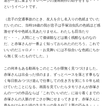
達が一堂に集まり５０ページの漫画制作の助手をする・・・
というイベントです。
（息子の交通事故のとき、友人を介し名入りの色紙までいた
だいたのに、当時10歳の我が息子は手塚治虫氏の色紙ほど感
激せず今や色紙も見あたりません。わたしも罰当たり
だ・・・。人間にとって価値観などは脆く残酷なものなの
だ、と赤塚さんが一番よく知っておられたのだろう。これで
いいのだニャロメ・・・お見舞いには不似合いな色紙にちか
ら無く笑ったものでした。）
この何本もある動画をこのところか隈無く見つづけました。
赤塚さんは出会った頃のまま、ずっとペースを落とす事もな
く毎日飲みつづけ遊んで仕事しての生き方を実に５０年も続
けていたことになる。画面を見ていたらタモリさんが赤塚さ
んの一つの作品ならば「これでいいのだ」に辿り着くまでの
赤塚さんの人脈のすごさが胸にせまってきます。赤塚さんに
声をかけられた頃の九十九一の良さや三上寛の巧みさ・・・