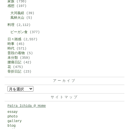
家族
(730)
感想
(197)
大河義経
(39)
風林火山
(5)
料理
(2,112)
ビーガン食
(377)
日々雑感
(2,557)
時事
(45)
時代
(571)
普段の着物
(5)
未分類
(359)
腰痛日記
(42)
花
(475)
骨折日記
(23)
アーカイブ
ア
ー
サイトマップ
カ
Patra Ichida @ Home
イ
essay
photo
ブ
gallery
blog