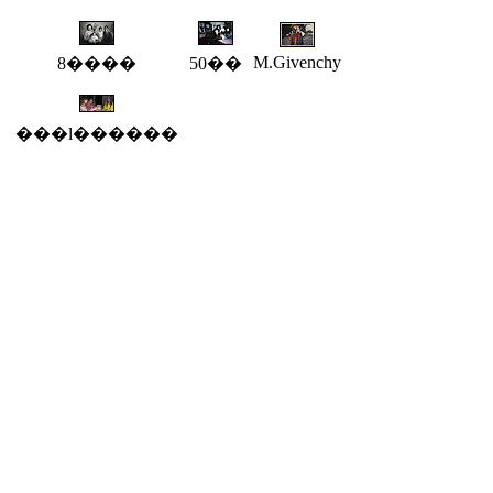
M.Givenchy
8����
50��
���l������