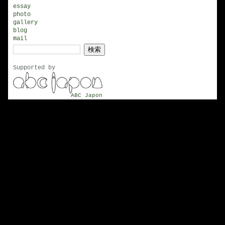
イ
essay
photo
ブ
gallery
blog
mail
検
索:
Supported by
ABC Japon
© 1999 - 2026
Patra Ichida
, All Rights Reserved.