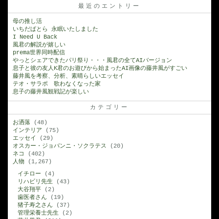
ョ
最近のエントリー
ン
母の推し活
いちだぱとら 永眠いたしました
は
I Need U Back
風君の解説が嬉しい
prema世界同時配信
やっとシェアできたパリ祭り・・・風君の全てAIバージョン
息子と彼の友人K君のお遊びから始まったAI画像の藤井風がすごい
藤井風を考察、分析、素晴らしいエッセイ
テオ・サラポ 歌わなくなった家
息子の藤井風観戦記が楽しい
カテゴリー
お洒落
(48)
インテリア
(75)
エッセイ
(29)
オスカー・ジョバンニ・ソクラテス
(20)
ネコ
(402)
人物
(1,267)
イチロー
(4)
リハビリ先生
(43)
大谷翔平
(2)
歯医者さん
(19)
猪子寿之さん
(37)
管理栄養士先生
(2)