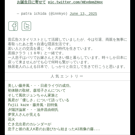
お誕生日に寄せて
pic.twitter.com/HEvdpmZHqx
ア
で
— patra ichida (@innkyo)
June 13, 2025
き
た
パ
昔広告スタイリストとして活躍していましたが、今は引退、両親を無事に
看取ったあと悠々自適な隠居生活です。
リ
若い人との交流を通じ「今」の時代を生きています。
祭
黒猫クララ（１８年）と一緒です。
一人息子はパリでお嫁さんと大きい猫と暮らしています。時々しか日本に
り・・・
戻って来ませんがでも心で何時も繋がっています。
独居老人のふえる日本で、しっかりと自立して生きて行こうと思います。
風
君
人気エントリー
の
美しい藤井風・・・日産ライヴの成功。
初体験の取材。森瑶子さんについて
全
そして風吹ジュンちゃん家族と
て
風君が「優しさ」について語っている
fujii kaze・藤井風・顔特集
AI
夕陽評論家・・・油井昌由樹氏
夢実人さんが見える
バ
花火
ー
亡き北出君のカレンダーが
息子と彼の友人K君のお遊びから始まったAI画像の藤...
ジ