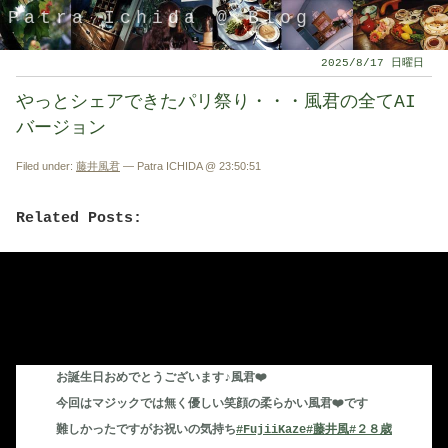
Patra Ichida @ Blog
2025/8/17 日曜日
やっとシェアできたパリ祭り・・・風君の全てAI
バージョン
Filed under:
藤井風君
— Patra ICHIDA @ 23:50:51
Related Posts:
Facebook
Twitter
Pocket
LinkedIn
LINE
引退したスタイリストの隠居ブログ
や
コメントを受け付けていません
っ
お誕生日おめでとうございます♪風君❤️
と
今回はマジックでは無く優しい笑顔の柔らかい風君❤️です
シ
難しかったですがお祝いの気持ち
#FujiiKaze
#藤井風
#２８歳
ェ