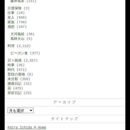
藤井風君
(211)
介護保険
(3)
仕事
(18)
友人
(566)
家族
(730)
感想
(197)
大河義経
(39)
風林火山
(5)
料理
(2,112)
ビーガン食
(377)
日々雑感
(2,557)
時事
(45)
時代
(571)
普段の着物
(5)
未分類
(359)
腰痛日記
(42)
花
(475)
骨折日記
(23)
アーカイブ
ア
ー
サイトマップ
カ
Patra Ichida @ Home