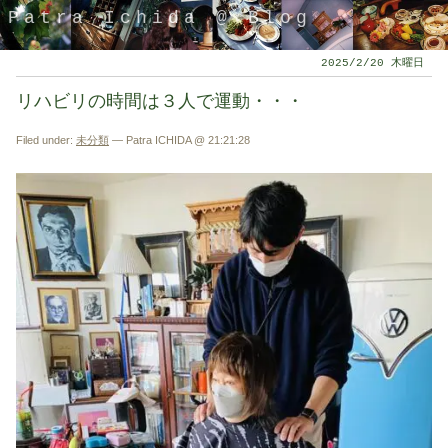
Patra Ichida @ Blog
2025/2/20 木曜日
リハビリの時間は３人で運動・・・
Filed under:
未分類
— Patra ICHIDA @ 21:21:28
引退したスタイリストの隠居ブログ