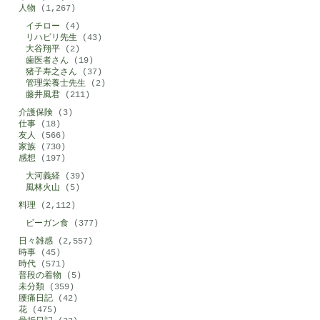
人物
(1,267)
イチロー
(4)
リハビリ先生
(43)
大谷翔平
(2)
歯医者さん
(19)
猪子寿之さん
(37)
管理栄養士先生
(2)
藤井風君
(211)
介護保険
(3)
仕事
(18)
友人
(566)
家族
(730)
感想
(197)
大河義経
(39)
風林火山
(5)
料理
(2,112)
ビーガン食
(377)
日々雑感
(2,557)
時事
(45)
時代
(571)
普段の着物
(5)
未分類
(359)
腰痛日記
(42)
花
(475)