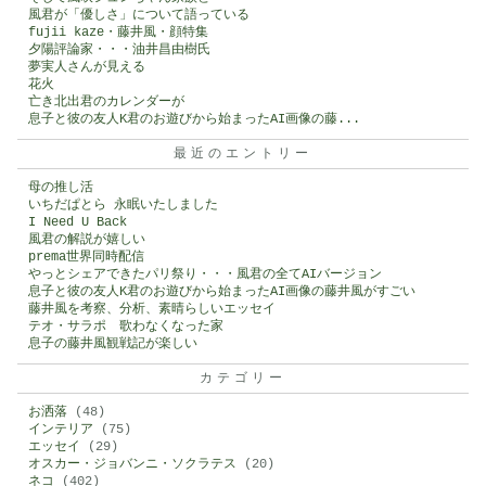
風君が「優しさ」について語っている
fujii kaze・藤井風・顔特集
夕陽評論家・・・油井昌由樹氏
夢実人さんが見える
花火
亡き北出君のカレンダーが
息子と彼の友人K君のお遊びから始まったAI画像の藤...
最近のエントリー
母の推し活
いちだぱとら 永眠いたしました
I Need U Back
風君の解説が嬉しい
prema世界同時配信
やっとシェアできたパリ祭り・・・風君の全てAIバージョン
息子と彼の友人K君のお遊びから始まったAI画像の藤井風がすごい
藤井風を考察、分析、素晴らしいエッセイ
テオ・サラポ 歌わなくなった家
息子の藤井風観戦記が楽しい
カテゴリー
お洒落
(48)
インテリア
(75)
エッセイ
(29)
オスカー・ジョバンニ・ソクラテス
(20)
ネコ
(402)