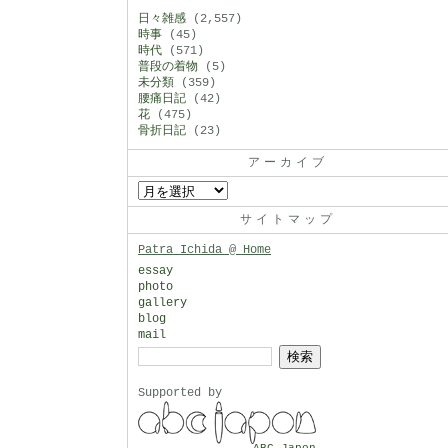
日々雑感
(2,557)
時事
(45)
時代
(571)
普段の着物
(5)
未分類
(359)
腰痛日記
(42)
花
(475)
骨折日記
(23)
アーカイブ
ア
ー
サイトマップ
カ
Patra Ichida @ Home
イ
essay
photo
ブ
gallery
blog
mail
検
索:
Supported by