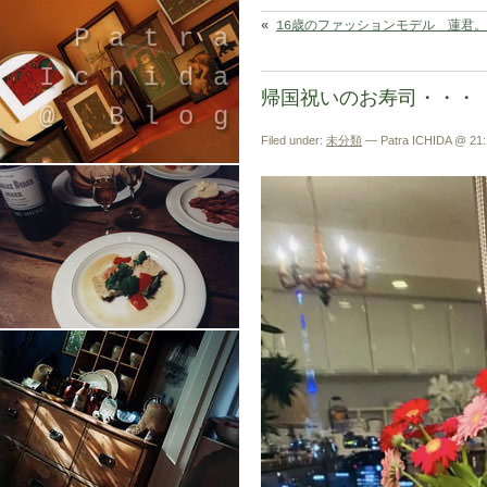
«
16歳のファッションモデル＿蓮君。
Patra
Ichida
帰国祝いのお寿司・・・
@ Blog
Filed under:
未分類
— Patra ICHIDA @ 21:
引退したスタイリストの隠居ブログ