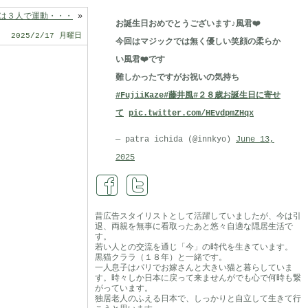
は３人で運動・・・
»
お誕生日おめでとうございます♪風君❤️
2025/2/17 月曜日
今回はマジックでは無く優しい笑顔の柔らか
い風君❤️です
難しかったですがお祝いの気持ち
#FujiiKaze
#藤井風
#２８歳お誕生日に寄せ
て
pic.twitter.com/HEvdpmZHqx
— patra ichida (@innkyo)
June 13,
2025
昔広告スタイリストとして活躍していましたが、今は引
退、両親を無事に看取ったあと悠々自適な隠居生活で
す。
若い人との交流を通じ「今」の時代を生きています。
黒猫クララ（１８年）と一緒です。
一人息子はパリでお嫁さんと大きい猫と暮らしていま
す。時々しか日本に戻って来ませんがでも心で何時も繋
がっています。
独居老人のふえる日本で、しっかりと自立して生きて行