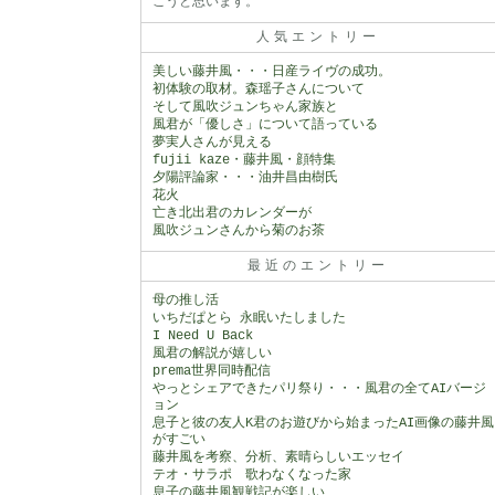
こうと思います。
人気エントリー
美しい藤井風・・・日産ライヴの成功。
初体験の取材。森瑶子さんについて
そして風吹ジュンちゃん家族と
風君が「優しさ」について語っている
夢実人さんが見える
fujii kaze・藤井風・顔特集
夕陽評論家・・・油井昌由樹氏
花火
亡き北出君のカレンダーが
風吹ジュンさんから菊のお茶
最近のエントリー
母の推し活
いちだぱとら 永眠いたしました
I Need U Back
風君の解説が嬉しい
prema世界同時配信
やっとシェアできたパリ祭り・・・風君の全てAIバージ
ョン
息子と彼の友人K君のお遊びから始まったAI画像の藤井風
がすごい
藤井風を考察、分析、素晴らしいエッセイ
テオ・サラポ 歌わなくなった家
息子の藤井風観戦記が楽しい