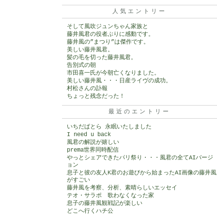
人気エントリー
そして風吹ジュンちゃん家族と
藤井風君の役者ぶりに感動です。
藤井風の”まつり”は傑作です。
美しい藤井風君。
髪の毛を切った藤井風君。
告別式の朝
市田喜一氏が今朝亡くなりました。
美しい藤井風・・・日産ライヴの成功。
村松さんの訃報
ちょっと残念だった！
最近のエントリー
いちだぱとら 永眠いたしました
I need u back
風君の解説が嬉しい
prema世界同時配信
やっとシェアできたパリ祭り・・・風君の全てAIバージ
ョン
息子と彼の友人K君のお遊びから始まったAI画像の藤井風
がすごい
藤井風を考察、分析、素晴らしいエッセイ
テオ・サラポ 歌わなくなった家
息子の藤井風観戦記が楽しい
どこへ行くハチ公