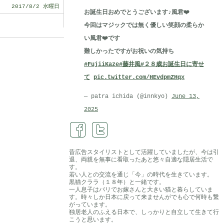
2017/8/2 水曜日
お誕生日おめでとうございます♪風君❤️
今回はマジックでは無く優しい笑顔の柔らか
い風君❤️です
難しかったですがお祝いの気持ち
#FujiiKaze
#藤井風
#２８歳お誕生日に寄せ
て
pic.twitter.com/HEvdpmZHqx
— patra ichida (@innkyo)
June 13,
2025
昔広告スタイリストとして活躍していましたが、今は引
退、両親を無事に看取ったあと悠々自適な隠居生活で
す。
若い人との交流を通じ「今」の時代を生きています。
黒猫クララ（１８年）と一緒です。
一人息子はパリでお嫁さんと大きい猫と暮らしていま
す。時々しか日本に戻って来ませんがでも心で何時も繋
がっています。
独居老人のふえる日本で、しっかりと自立して生きて行
こうと思います。