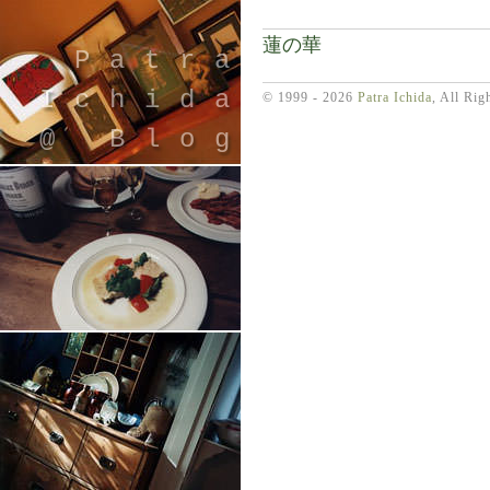
蓮の華
Patra
Ichida
© 1999 - 2026
Patra Ichida
, All Rig
@ Blog
引退したスタイリストの隠居ブログ