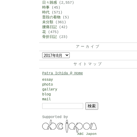
日々雑感
(2,557)
時事
(45)
時代
(571)
普段の着物
(5)
未分類
(361)
腰痛日記
(42)
花
(475)
骨折日記
(23)
アーカイブ
ア
ー
サイトマップ
カ
Patra Ichida @ Home
イ
essay
photo
ブ
gallery
blog
mail
検
索:
Supported by
ABC Japon