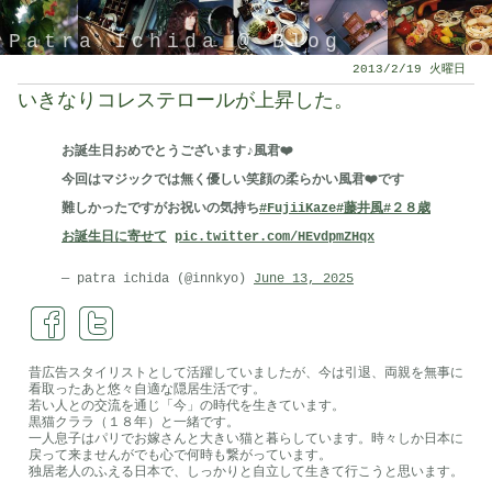
Patra Ichida @ Blog
2013/2/19 火曜日
いきなりコレステロールが上昇した。
お誕生日おめでとうございます♪風君❤️
今回はマジックでは無く優しい笑顔の柔らかい風君❤️です
難しかったですがお祝いの気持ち
#FujiiKaze
#藤井風
#２８歳
お誕生日に寄せて
pic.twitter.com/HEvdpmZHqx
— patra ichida (@innkyo)
June 13, 2025
引退したスタイリストの隠居ブログ
昔広告スタイリストとして活躍していましたが、今は引退、両親を無事に
看取ったあと悠々自適な隠居生活です。
若い人との交流を通じ「今」の時代を生きています。
黒猫クララ（１８年）と一緒です。
一人息子はパリでお嫁さんと大きい猫と暮らしています。時々しか日本に
戻って来ませんがでも心で何時も繋がっています。
独居老人のふえる日本で、しっかりと自立して生きて行こうと思います。