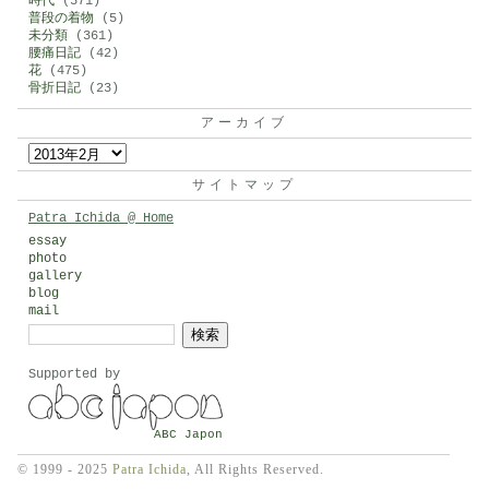
時代
(571)
普段の着物
(5)
未分類
(361)
腰痛日記
(42)
花
(475)
骨折日記
(23)
アーカイブ
ア
ー
サイトマップ
カ
Patra Ichida @ Home
イ
essay
photo
ブ
gallery
blog
mail
検
索:
Supported by
ABC Japon
© 1999 - 2025
Patra Ichida
, All Rights Reserved.