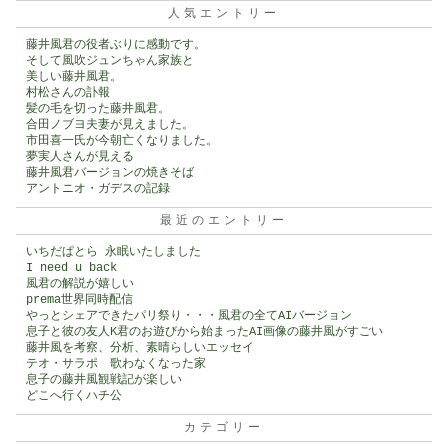
人気エントリー
藤井風君の役者ぶりに感動です。
そして風吹ジュンちゃん家族と
美しい藤井風君。
村松さんの訃報
髪の毛を切った藤井風君。
合田ノブヨ夫妻が見えました。
市田喜一氏が今朝亡くなりました。
夢実人さんが見える
藤井風君バージョンの焼きそば
アントニオ・ガデスの記録
最近のエントリー
いちだぱとら 永眠いたしました
I need u back
風君の解説が嬉しい
prema世界同時配信
やっとシェアできたパリ祭り・・・風君の全てAIバージョン
息子と彼の友人K君のお遊びから始まったAI画像の藤井風がすごい
藤井風を考察、分析、素晴らしいエッセイ
テオ・サラポ 歌わなくなった家
息子の藤井風観戦記が楽しい
どこへ行くハチ公
カテゴリー