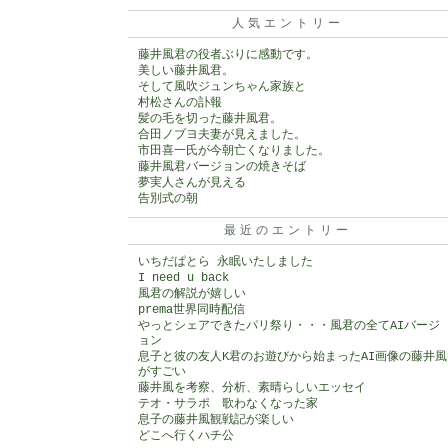
人気エントリー
藤井風君の役者ぶりに感動です。
美しい藤井風君。
そして風吹ジュンちゃん家族と
村松さんの訃報
髪の毛を切った藤井風君。
合田ノブヨ夫妻が見えました。
市田喜一氏が今朝亡くなりました。
藤井風君バージョンの焼きそば
夢実人さんが見える
告別式の朝
最近のエントリー
いちだぱとら 永眠いたしました
I need u back
風君の解説が嬉しい
prema世界同時配信
やっとシェアできたパリ祭り・・・風君の全てAIバージ
ョン
息子と彼の友人K君のお遊びから始まったAI画像の藤井風
がすごい
藤井風を考察、分析、素晴らしいエッセイ
テオ・サラポ 歌わなくなった家
息子の藤井風観戦記が楽しい
どこへ行くハチ公