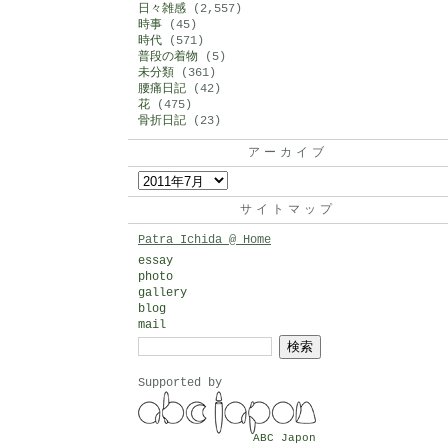
日々雑感
(2,557)
時事
(45)
時代
(571)
普段の着物
(5)
未分類
(361)
腰痛日記
(42)
花
(475)
骨折日記
(23)
アーカイブ
ア
ー
サイトマップ
カ
Patra Ichida @ Home
イ
essay
photo
ブ
gallery
blog
mail
検
索:
Supported by
ABC Japon