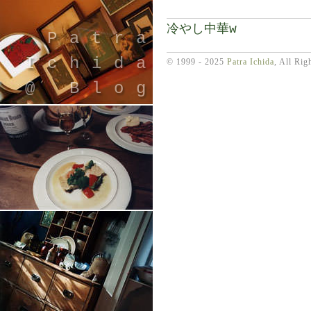
冷やし中華w
Patra
Ichida
© 1999 - 2025
Patra Ichida
, All Rig
@ Blog
引退したスタイリストの隠居ブログ