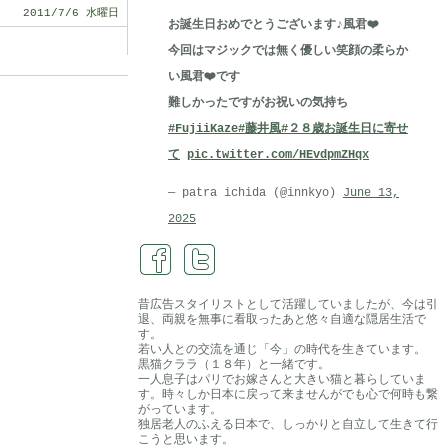
2011/7/6 水曜日
お誕生日おめでとうございます♪風君❤️
今回はマジックでは無く優しい笑顔の柔らか
い風君❤️です
難しかったですがお祝いの気持ち
#FujiiKaze
#藤井風
#２８歳お誕生日に寄せ
て
pic.twitter.com/HEvdpmZHqx
— patra ichida (@innkyo)
June 13,
2025
昔広告スタイリストとして活躍していましたが、今は引
退、両親を無事に看取ったあと悠々自適な隠居生活で
す。
若い人との交流を通じ「今」の時代を生きています。
黒猫クララ（１８年）と一緒です。
一人息子はパリでお嫁さんと大きい猫と暮らしていま
す。時々しか日本に戻って来ませんがでも心で何時も繋
がっています。
独居老人のふえる日本で、しっかりと自立して生きて行
こうと思います。