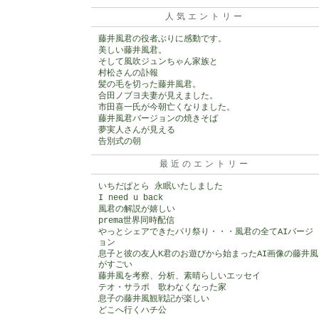
人気エントリー
藤井風君の役者ぶりに感動です。
美しい藤井風君。
そして風吹ジュンちゃん家族と
村松さんの訃報
髪の毛を切った藤井風君。
合田ノブヨ夫妻が見えました。
市田喜一氏が今朝亡くなりました。
藤井風君バージョンの焼きそば
夢実人さんが見える
告別式の朝
最近のエントリー
いちだぱとら 永眠いたしました
I need u back
風君の解説が嬉しい
prema世界同時配信
やっとシェアできたパリ祭り・・・風君の全てAIバージ
ョン
息子と彼の友人K君のお遊びから始まったAI画像の藤井風
がすごい
藤井風を考察、分析、素晴らしいエッセイ
テオ・サラポ 歌わなくなった家
息子の藤井風観戦記が楽しい
どこへ行くハチ公