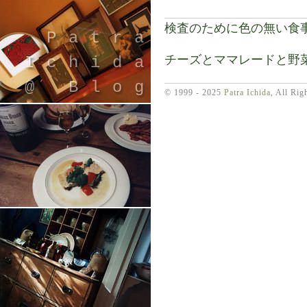
検査のために色の無い食
Patra
チーズとママレードと野
Ichida
@ Blog
© 1999 - 2025
Patra Ichida
, All Rig
引退したスタイリストの隠居ブログ