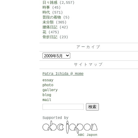
日々雑感
(2,557)
時事
(45)
時代
(571)
普段の着物
(5)
未分類
(365)
腰痛日記
(42)
花
(475)
骨折日記
(23)
アーカイブ
ア
ー
サイトマップ
カ
Patra Ichida @ Home
イ
essay
photo
ブ
gallery
blog
mail
検
索:
Supported by
ABC Japon