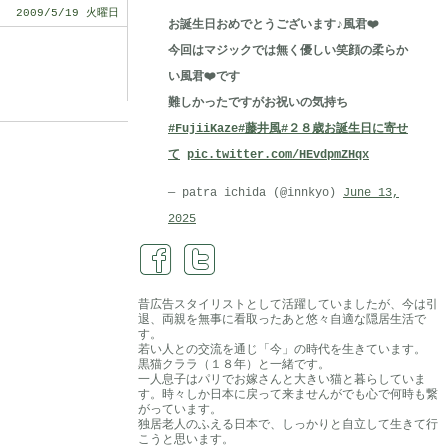
2009/5/19 火曜日
お誕生日おめでとうございます♪風君❤️
今回はマジックでは無く優しい笑顔の柔らか
い風君❤️です
難しかったですがお祝いの気持ち
#FujiiKaze
#藤井風
#２８歳お誕生日に寄せ
て
pic.twitter.com/HEvdpmZHqx
— patra ichida (@innkyo)
June 13,
2025
昔広告スタイリストとして活躍していましたが、今は引
退、両親を無事に看取ったあと悠々自適な隠居生活で
す。
若い人との交流を通じ「今」の時代を生きています。
黒猫クララ（１８年）と一緒です。
一人息子はパリでお嫁さんと大きい猫と暮らしていま
す。時々しか日本に戻って来ませんがでも心で何時も繋
がっています。
独居老人のふえる日本で、しっかりと自立して生きて行
こうと思います。