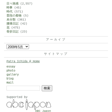
日々雑感
(2,557)
時事
(45)
時代
(571)
普段の着物
(5)
未分類
(361)
腰痛日記
(42)
花
(475)
骨折日記
(23)
アーカイブ
ア
ー
サイトマップ
カ
Patra Ichida @ Home
イ
essay
photo
ブ
gallery
blog
mail
検
索:
Supported by
ABC Japon