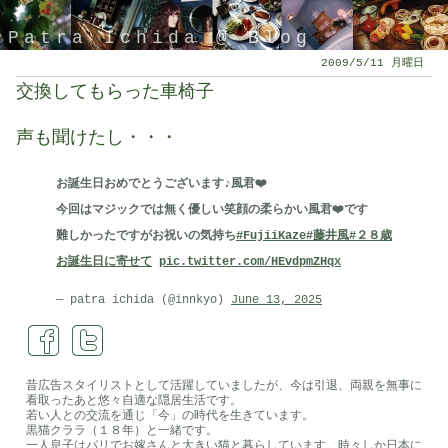
Patra Ichida @ Blog
2009/5/11 月曜日
交換してもらった車椅子
声も聞けたし・・・
お誕生日おめでとうございます♪風君❤️
今回はマジックでは無く優しい笑顔の柔らかい風君❤️です
難しかったですがお祝いの気持ち
#FujiiKaze
#藤井風
#２８歳
お誕生日に寄せて
pic.twitter.com/HEvdpmZHqx
引退したスタイリストの隠居ブログ
— patra ichida (@innkyo)
June 13, 2025
昔広告スタイリストとして活躍していましたが、今は引退、両親を無事に
看取ったあと悠々自適な隠居生活です。
若い人との交流を通じ「今」の時代を生きています。
黒猫クララ（１８年）と一緒です。
一人息子はパリでお嫁さんと大きい猫と暮らしています。時々しか日本に